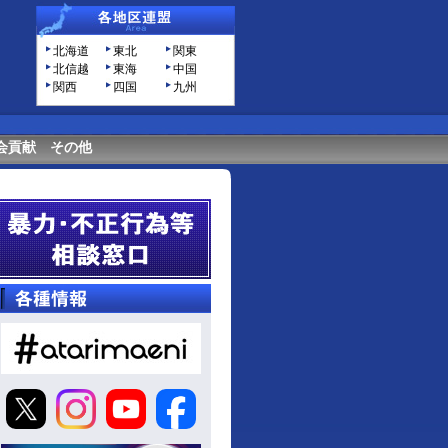
北海道
東北
関東
北信越
東海
中国
関西
四国
九州
会貢献
その他