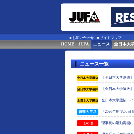
■
お問い合わせ
■
サイトマップ
HOME
JUFA
ニュース
全日本大
ニュース一覧
【全日本大学選抜】
【全日本大学選抜】
全日本大学選抜 イ
『2026年度 第5
理事長の活動再開に