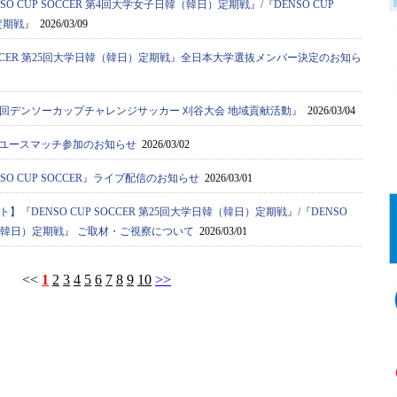
O CUP SOCCER 第4回大学女子日韓（韓日）定期戦』/『DENSO CUP
定期戦』
2026/03/09
 SOCCER 第25回大学日韓（韓日）定期戦』全日本大学選抜メンバー決定のお知ら
0回デンソーカップチャレンジサッカー 刈谷大会 地域貢献活動』
2026/03/04
ストユースマッチ参加のお知らせ
2026/03/02
O CUP SOCCER』ライブ配信のお知らせ
2026/03/01
『DENSO CUP SOCCER 第25回大学日韓（韓日）定期戦』/『DENSO
日韓（韓日）定期戦』 ご取材・ご視察について
2026/03/01
<<
1
2
3
4
5
6
7
8
9
10
>>