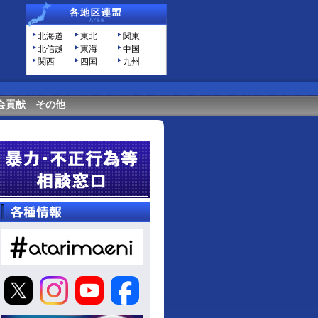
北海道
東北
関東
北信越
東海
中国
関西
四国
九州
会貢献
その他