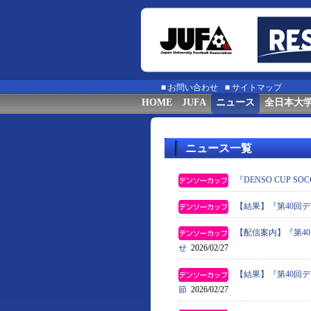
■
お問い合わせ
■
サイトマップ
HOME
JUFA
ニュース
全日本大
ニュース一覧
『DENSO CUP
【結果】『第40回
【配信案内】『第4
せ
2026/02/27
【結果】『第40回
節
2026/02/27