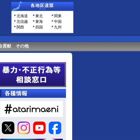
北海道
東北
関東
北信越
東海
中国
関西
四国
九州
会貢献
その他