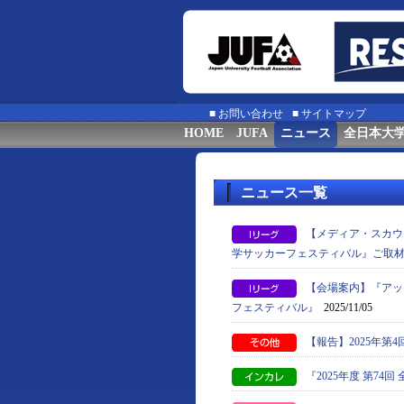
■
お問い合わせ
■
サイトマップ
HOME
JUFA
ニュース
全日本大
ニュース一覧
【メディア・スカウ
学サッカーフェスティバル』ご取
【会場案内】『アッ
フェスティバル』
2025/11/05
【報告】2025年第4回『
『2025年度 第7