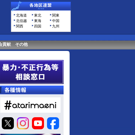
北海道
東北
関東
北信越
東海
中国
関西
四国
九州
会貢献
その他