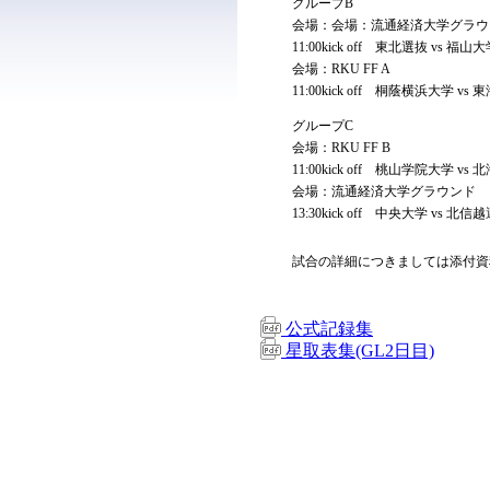
グループB
会場：会場：流通経済大学グラウ
11:00kick off 東北選抜 vs 福
会場：RKU FF A
11:00kick off 桐蔭横浜大学 vs
グループC
会場：RKU FF B
11:00kick off 桃山学院大学 vs
会場：流通経済大学グラウンド
13:30kick off 中央大学 vs 北信
試合の詳細につきましては添付資
公式記録集
星取表集(GL2日目)