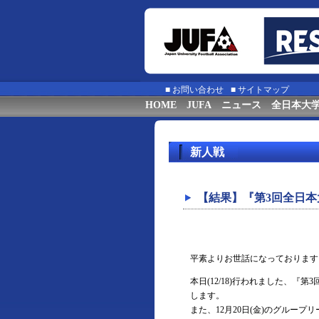
■
お問い合わせ
■
サイトマップ
HOME
JUFA
ニュース
全日本大
新人戦
【結果】『第3回全日本
平素よりお世話になっております
本日(12/18)行われました、
します。
また、12月20日(金)のグルー