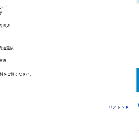
ンド
山大学
 東海選抜
 北海道選抜
越選抜
料をご覧ください。
リストヘ