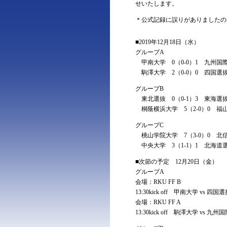
せいたします。
＊公式記録に誤りがありましたので
■2019年12月18日（水）
グループA
甲南大学 0（0-0）1 九
駒澤大学 2（0-0）0 四国
グループB
東北選抜 0（0-1）3 東海
桐蔭横浜大学 5（2-0）0 
グループC
桃山学院大学 7（3-0）0 
中央大学 3（1-1）1 北海
■次節の予定 12月20日（金）
グループA
会場：RKU FF B
13:30kick off 甲南大学 vs 四
会場：RKU FF A
13:30kick off 駒澤大学 vs 九