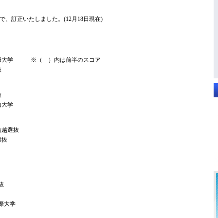
、訂正いたしました。(12月18日現在)
州国際大学 ※（ ）内は前半のスコア
選抜
選抜
福山大学
北信越選抜
道選抜
国選抜
州国際大学