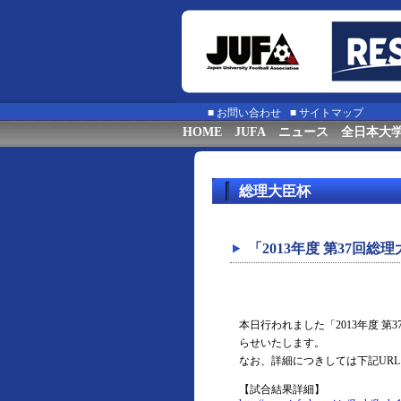
■
お問い合わせ
■
サイトマップ
HOME
JUFA
ニュース
全日本大
総理大臣杯
「2013年度 第37
本日行われました「2013年度 
らせいたします。
なお、詳細につきしては下記UR
【試合結果詳細】