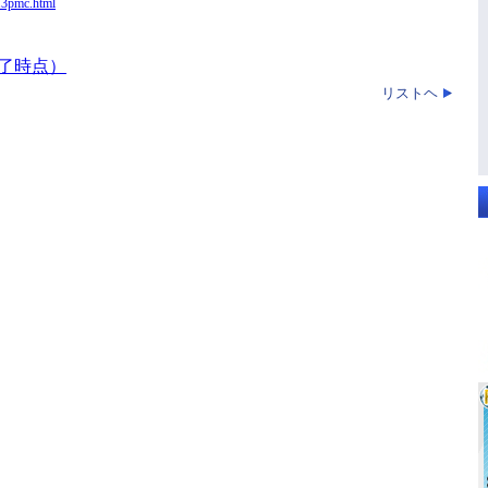
-13pmc.html
了時点）
リストヘ