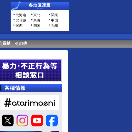
北海道
東北
関東
北信越
東海
中国
関西
四国
九州
会貢献
その他