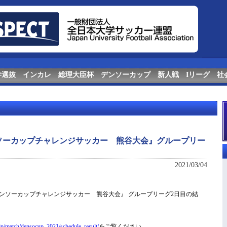
学選抜
インカレ
総理大臣杯
デンソーカップ
新人戦
Iリーグ
社
ンソーカップチャレンジサッカー 熊谷大会』グループリー
2021/03/04
5回デンソーカップチャレンジサッカー 熊谷大会』 グループリーグ2日目の結
.jp/match/densocup_2021/schedule_result/
をご覧ください。