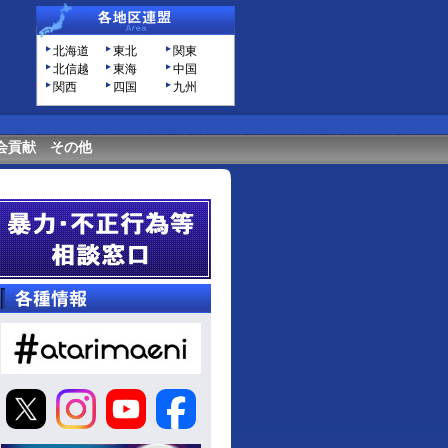
北海道
東北
関東
北信越
東海
中国
関西
四国
九州
会貢献
その他