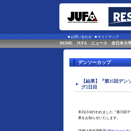
■
お問い合わせ
■
サイトマップ
HOME
JUFA
ニュース
全日本大
デンソーカップ
【結果】『第35回デ
グ2日目
本日(3/4)行われました『第3
果をお知らせいたします。
詳細は添付資料及び
http://www.jfa