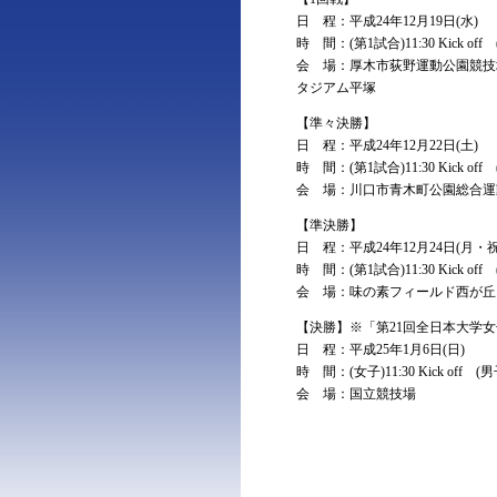
日 程：平成24年12月19日(水)
時 間：(第1試合)11:30 Kick off (第
会 場：厚木市荻野運動公園競技場
タジアム平塚
【準々決勝】
日 程：平成24年12月22日(土)
時 間：(第1試合)11:30 Kick off (第
会 場：川口市青木町公園総合運動場
【準決勝】
日 程：平成24年12月24日(月・祝
時 間：(第1試合)11:30 Kick off (第
会 場：味の素フィールド西が丘
【決勝】※「第21回全日本大学
日 程：平成25年1月6日(日)
時 間：(女子)11:30 Kick off (男子)1
会 場：国立競技場