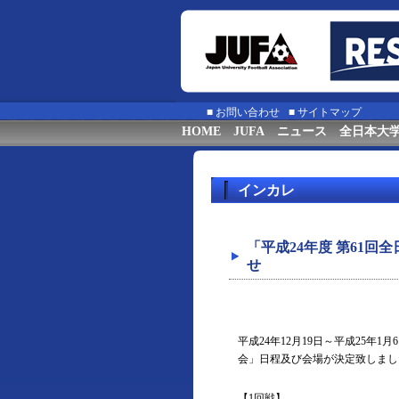
■
お問い合わせ
■
サイトマップ
HOME
JUFA
ニュース
全日本大
インカレ
「平成24年度 第61
せ
平成24年12月19日～平成25年
会」日程及び会場が決定致しまし
【1回戦】