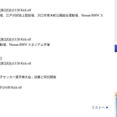
2試合)13:50 Kick off
、江戸川区陸上競技場、川口市青木町公園総合運動場、Shonan BMW ス
2試合)13:50 Kick off
、Shonan BMW スタジアム平塚
)
2試合)13:50 Kick off
女子サッカー選手権大会」決勝と同日開催
4:00 Kick off
リストヘ