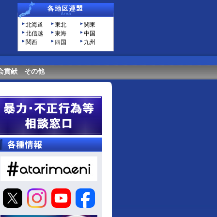
北海道
東北
関東
北信越
東海
中国
関西
四国
九州
会貢献
その他