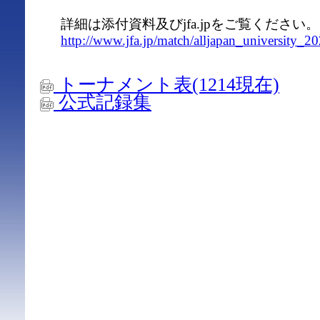
詳細は添付資料及びjfa.jpをご覧ください。
http://www.jfa.jp/match/alljapan_university_20
トーナメント表(1214現在)
公式記録集