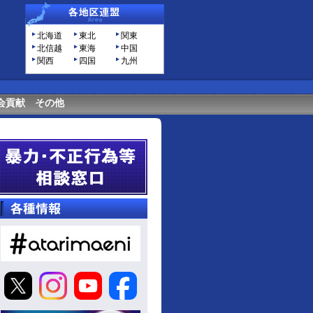
北海道
東北
関東
北信越
東海
中国
関西
四国
九州
会貢献
その他