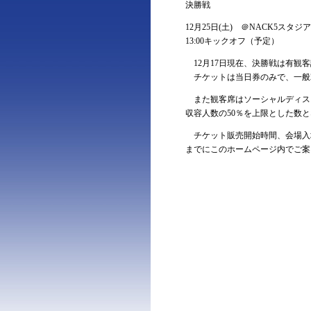
決勝戦
12月25日(土) ＠NACK5スタジ
13:00キックオフ（予定）
12月17日現在、決勝戦は有観
チケットは当日券のみで、一般2
また観客席はソーシャルディス
収容人数の50％を上限とした数
チケット販売開始時間、会場入場
までにこのホームページ内でご案