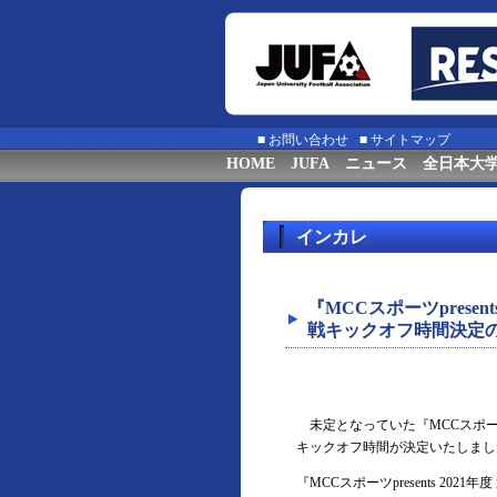
■
お問い合わせ
■
サイトマップ
HOME
JUFA
ニュース
全日本大
インカレ
『MCCスポーツprese
戦キックオフ時間決定
未定となっていた『MCCスポーツpr
キックオフ時間が決定いたしまし
『MCCスポーツpresents 20