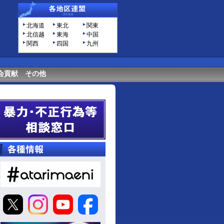
北海道
東北
関東
北信越
東海
中国
関西
四国
九州
会貢献
その他