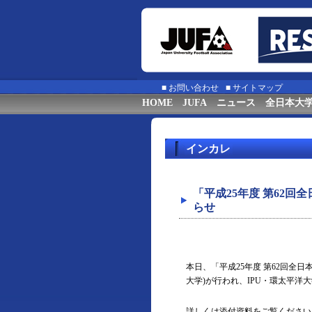
■
お問い合わせ
■
サイトマップ
HOME
JUFA
ニュース
全日本大
インカレ
「平成25年度 第62
らせ
本日、「平成25年度 第62回全
大学)が行われ、IPU・環太平
詳しくは添付資料をご覧ください