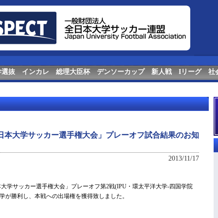
学選抜
インカレ
総理大臣杯
デンソーカップ
新人戦
Iリーグ
社
回全日本大学サッカー選手権大会」プレーオフ試合結果のお知
2013/11/17
日本大学サッカー選手権大会」プレーオフ第2戦(IPU・環太平洋大学-四国学院
洋大学が勝利し、本戦への出場権を獲得致しました。
。