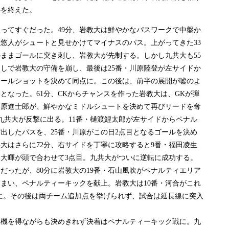
半を終えた。
ってすぐだった。49分、岩教大は鮮やかなパスワークで中盤か
合悠人がシュートと見せかけてマイナスのパス。上がってきた33
ままゴールに突き刺し、岩教大が先制する。しかし九共大も55
しで岩教大の守備を崩し、最後は25番・川原陸登が左サイドか
ロールショットを決めて同点に。この後は、前半の展開が嘘のよ
となった。61分、CKからチャンスを作った岩教大は、GKが弾
藤原進士郎が、鮮やかなミドルシュートを決めて再びリードを奪
、九共大が反撃に出る。11番・樋渡鯉太郎が左サイドからペナル
出したパスを、25番・川原がこの日2点目となるゴールを決め
大はさらに72分、右サイドを丁寧に攻略すると9番・福田凌生
島大暉が頭で合わせて3点目。九共大がついに逆転に成功する。
だったが、80分に岩教大の19番・石山風吹がペナルティエリア
まい、ペナルティーキックを献上。岩教大は10番・河合がこれ
3に。その後は両チーム追加点を挙げられず、試合は延長線に突入
機を得ながらも決めきれず決着はペナルティーキック戦に。九