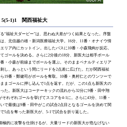
(5-1)1 関西福祉大
る“福祉大ダービー”は、思わぬ大差がつく結果となった。序盤
は、北信越の雄・新潟医療福祉大学。16分、11番・オナイウ情
エリア内にカットイン。出したパスに10番・小森飛絢が反応。
てゴールを決める。さらに2分後の18分、新医大は相手ボール
0番・小森が前線までボールを運ぶ。そのままペナルティエリア
刺し、あっという間にリードを2点差に広げた。だが関西福祉
から19番・鄭健司がボールを奪取。10番・奥村仁とのワンツーで
ままゴールに押し込んで1点を返す。だが、この1点も新医大の
った。新医大はコーナーキックの流れから32分に9番・田中翔
がそれぞれゴールを挙げてスコアを4-1に。さらに43分、11番・
ないで最後は9番・田中がこの試合2点目となるゴールを決めて関
で5点を奪った新医大が、5-1で試合を折り返した。
積極的に攻撃を仕掛けるが、大量リードの新医大が危なげない