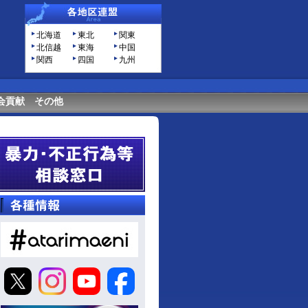
北海道
東北
関東
北信越
東海
中国
関西
四国
九州
会貢献
その他