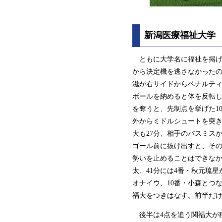
新潟医療福祉大学 5
ともに大学名に福祉を掲げ
から決定機を逃さなかったの
滋が右サイドからペナルティ
ボールを納めると体を反転し
を奪うと、先制点を挙げた1
外からミドルシュートを突き
大も27分、相手のパスミス
ゴール前に抜け出すと、その
勢いを止めることはできなか
太、41分には4番・秋元琉星
オナイウ、10番・小森とつ
福大をつきはなす。前半だけ
後半は4点を追う関福大が