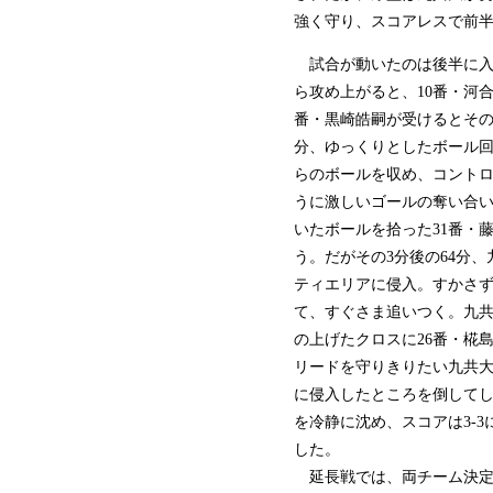
強く守り、スコアレスで前
試合が動いたのは後半に入
ら攻め上がると、10番・河
番・黒崎皓嗣が受けるとその
分、ゆっくりとしたボール回
らのボールを収め、コント
うに激しいゴールの奪い合い
いたボールを拾った31番・
う。だがその3分後の64分
ティエリアに侵入。すかさず
て、すぐさま追いつく。九共
の上げたクロスに26番・椛
リードを守りきりたい九共大
に侵入したところを倒してし
を冷静に沈め、スコアは3-
した。
延長戦では、両チーム決定