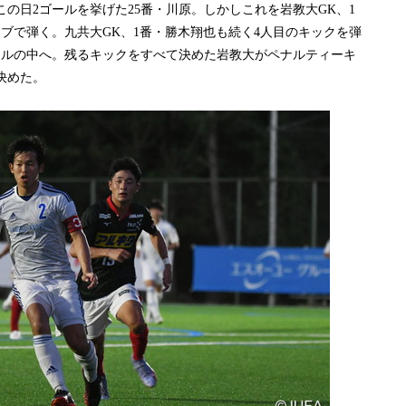
この日2ゴールを挙げた25番・川原。しかしこれを岩教大GK、1
ブで弾く。九共大GK、1番・勝木翔也も続く4人目のキックを弾
ールの中へ。残るキックをすべて決めた岩教大がペナルティーキ
決めた。