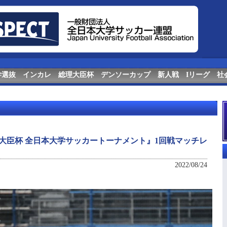
学選抜
インカレ
総理大臣杯
デンソーカップ
新人戦
Iリーグ
社
 総理大臣杯 全日本大学サッカートーナメント』1回戦マッチレ
2022/08/24