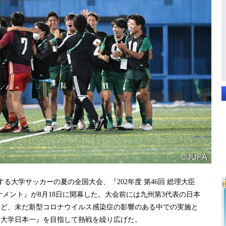
る大学サッカーの夏の全国大会、『202年度 第46回 総理大臣
ナメント』が8月18日に開幕した。大会前には九州第3代表の日本
など、未だ新型コロナウイルス感染症の影響のある中での実施と
の大学日本一』を目指して熱戦を繰り広げた。