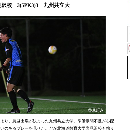
校 3(5PK3)3 九州共立大
より、急遽出場が決まった九州共立大学。準備期間不足が心配
勢いのあるプレーを見せた。だが北海道教育大学岩見沢校も粘り