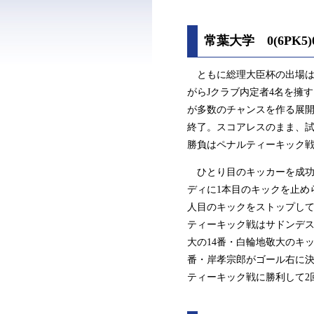
常葉大学 0(6PK
ともに総理大臣杯の出場は
がらJクラブ内定者4名を擁
が多数のチャンスを作る展開
終了。スコアレスのまま、試
勝負はペナルティーキック
ひとり目のキッカーを成功さ
ディに1本目のキックを止め
人目のキックをストップして
ティーキック戦はサドンデス
大の14番・白輪地敬大のキ
番・岸孝宗郎がゴール右に
ティーキック戦に勝利して2