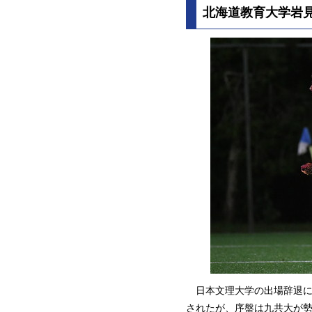
北海道教育大学岩見沢
日本文理大学の出場辞退に
されたが、序盤は九共大が