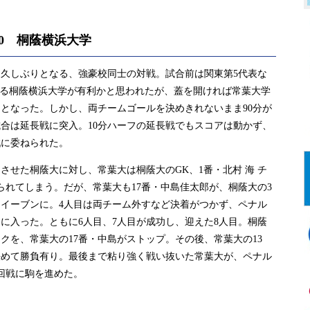
5)0 桐蔭横浜大学
久しぶりとなる、強豪校同士の対戦。試合前は関東第5代表な
する桐蔭横浜大学が有利かと思われたが、蓋を開ければ常葉大学
となった。しかし、両チームゴールを決めきれないまま90分が
合は延長戦に突入。10分ハーフの延長戦でもスコアは動かず、
戦に委ねられた。
せた桐蔭大に対し、常葉大は桐蔭大のGK、1番・北村 海 チ
られてしまう。だが、常葉大も17番・中島佳太郎が、桐蔭大の3
イーブンに。4人目は両チーム外すなど決着がつかず、ペナル
に入った。ともに6人目、7人目が成功し、迎えた8人目。桐蔭
ックを、常葉大の17番・中島がストップ。その後、常葉大の13
決めて勝負有り。最後まで粘り強く戦い抜いた常葉大が、ペナル
回戦に駒を進めた。