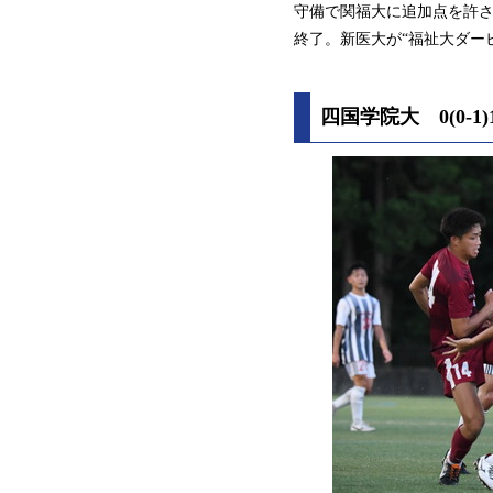
守備で関福大に追加点を許さ
終了。新医大が“福祉大ダー
四国学院大 0(0-1