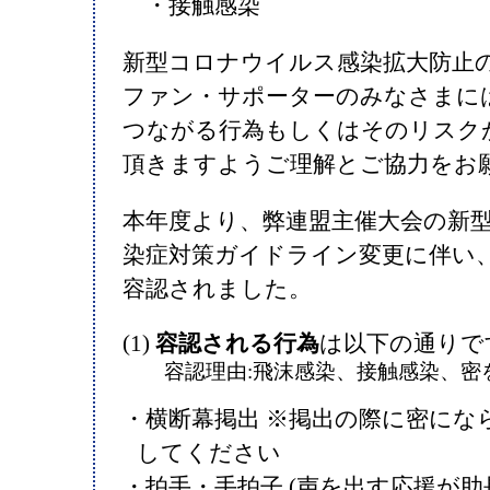
・接触感染
新型コロナウイルス感染拡大防止
ファン・サポーターのみなさまに
つながる行為もしくはそのリスク
頂きますようご理解とご協力をお
本年度より、弊連盟主催大会の新
染症対策ガイドライン変更に伴い
容認されました。
(1)
容認される行為
は以下の通りで
容認理由:飛沫感染、接触感染、密
・横断幕掲出 ※掲出の際に密にな
してください
・拍手・手拍子 (声を出す応援が