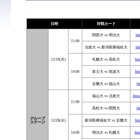
日時
対戦カード
関西大 vs 明治大
ht
11:00
法政大 vs 新潟医療福祉大
ht
12/19(月)
札幌大 vs 高松大
ht
14:00
富士大 vs 筑波大
ht
近畿大 vs 福山大
ht
福山大 vs 法政大
htt
11:00
高松大 vs 関西大
ht
グループ
12/20(火)
新潟医療福祉大 vs 近畿大
ht
ステージ
14:00
明治大 vs 札幌大
htt