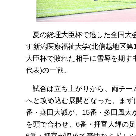
夏の総理大臣杯で逃した全国大会
す新潟医療福祉大学(北信越地区第
大臣杯で敗れた相手に雪辱を期す中
代表)の一戦。
試合は立ち上がりから、両チー
へと攻め込む展開となった。まずは
番・桒田大誠が、15番・多田風太
を頭で合わせ、6番・押富大輝の