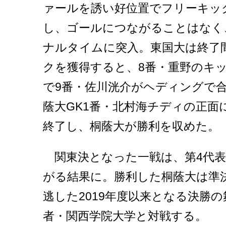
ァールを誘い好位置でフリーキッ
し、ゴールにつながることはなく
ナルタイムに突入。東国大は終了
クを獲得すると、8番・重野のキ
で9番・佐川洸介がヘディングで
蔭大GK1番・北村海チディの正面に
終了し、桐蔭大が勝利を収めた。
関東決となった一戦は、第4代表
がる結果に。勝利した桐蔭大は準
逃した2019年度以来となる決勝
者・関西学院大学と対戦する。