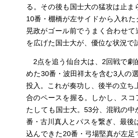
る。その後も国士大の猛攻は止まら
10番・棚橋が左サイドから入れた
晃政がゴール前でうまく合わせて追
を広げた国士大が、優位な状況で
2点を追う仙台大は、2回戦で劇
めた30番・波田祥太を含む3人の
投入。これが奏功し、後半の立ち
合のペースを握る。しかし、スコ
たしても国士大。53分、混戦の中か
番・古川真人とパスを繋ぎ、最後
込んできた20番・弓場堅真が左足