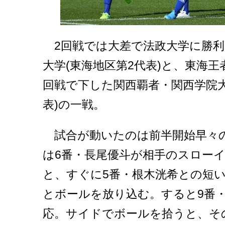
2回戦では大差で法政大学に勝利
大学(東海地区第2代表)と、東海王
回戦で下した関西覇者・関西学院大
表)の一戦。
試合が動いたのは前半開始早々の
は6番・長尾優斗が相手のスロー
と、すぐに5番・根木洸希との短
とボールを放り込む。すると9番
応。サイドでボールを拾うと、そ