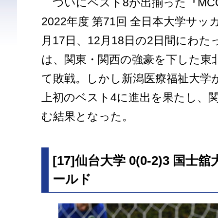
ついにベスト8が出揃った『MCCスポ
2022年度 第71回 全⽇本⼤学サ
月17日、12月18日の2日間にわ
は、関東・関西の強豪を下した東
て敗戦。しかし新潟医療福祉大学
上初のベスト4に進出を果たし、
む結果となった。
[17]仙台大学 0(0-2)3 国
ールド