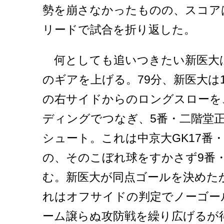
勢を崩さなかったものの、スコアは
リードで試合を折り返した。
何としても追いつきたい新医大
のギアを上げる。79分、新医大は
の右サイドからのロングスローを
ディングでつなぎ、5番・二階堂
シュート。これは中京大GK17番
の、そのこぼれ球をすかさず9番
む。新医大が同点ゴールを決めた
れはオフサイドの判定でノーゴー
ーム譲らぬ攻防戦を繰り広げるが