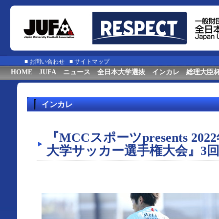
■
お問い合わせ
■
サイトマップ
HOME
JUFA
ニュース
全日本大学選抜
インカレ
総理大臣
インカレ
『MCCスポーツpresents 20
⼤学サッカー選⼿権⼤会』3