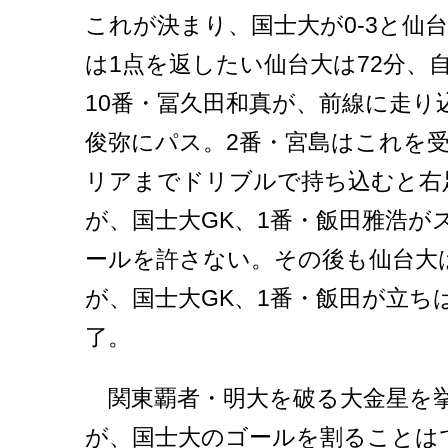
これが決まり、国士大が0-3と仙
は1点を返したい仙台大は72分、
10番・冨久田和真が、前線に走り
俊弥にパス。2番・宮島はこれを
リアまでドリブルで持ち込むと右
が、国士大GK、1番・飯田雅浩が
ールを許さない。その後も仙台大
が、国士大GK、1番・飯田が立ちは
了。
関東覇者・明大を破る大金星を
が、国士大のゴールを割ることは