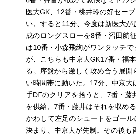
6番・押富が収めて豪快なミドル
医大GK、12番・桃井玲の好セー
い。すると11分、今度は新医大が
成のロングスローを8番・沼田航
は10番・小森飛絢がワンタッチ
が、こちらも中京大GK17番・福
る。序盤から激しく攻め合う展開
い時間帯に動いた。17分、中京大
手DFのクリアを拾うと、7番・藤
を供給。7番・藤井はそれを収める
かわして左足のシュートをゴール
決まり、中京大が先制。その後も