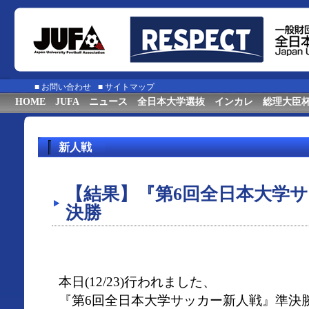
■
お問い合わせ
■
サイトマップ
HOME
JUFA
ニュース
全日本大学選抜
インカレ
総理大臣
新人戦
【結果】『第6回全日本大学
決勝
本日(12/23)行われました、
『第6回全日本大学サッカー新人戦』準決