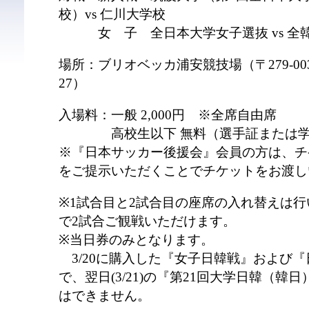
校）vs 仁川⼤学校
女 子 全⽇本⼤学⼥⼦選抜 vs 全
場所：ブリオベッカ浦安競技場（〒279-00
27）
⼊場料：⼀般 2,000円 ※全席自由席
⾼校⽣以下 無料（選⼿証または学
※『日本サッカー後援会』会員の方は、チ
をご提示いただくことでチケットをお渡し
※1試合目と2試合目の座席の入れ替えは行
で2試合ご観戦いただけます。
※当日券のみとなります。
3/20に購入した『女子日韓戦』および
で、翌日(3/21)の『第21回大学日韓（
はできません。