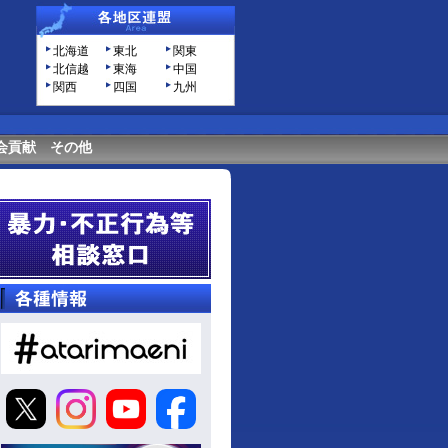
北海道
東北
関東
北信越
東海
中国
関西
四国
九州
会貢献
その他