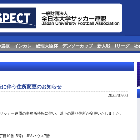
学選抜
インカレ
総理大臣杯
デンソーカップ
新人戦
Iリーグ
社
転に伴う住所変更のお知らせ
2023/07/03
サッカー連盟の事務所移転に伴い、以下の通り住所が変更いたしました。
10番15号) JFAハウス7階