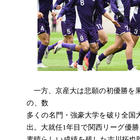
一方、京産大は悲願の初優勝を
の、数
多くの名⾨・強豪大学を破り全国
出。大就任1年目で関西リーグ優
素晴らしい成績を残した吉川拓也