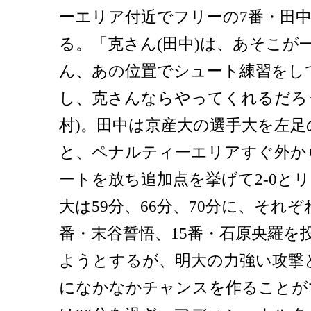
ーエリア付近でフリーの7番・田
る。「克さん(田中)は、あそこが
ん、あの位置でシュート練習をし
し、克さんならやってくれるだろ
村)。田中は京産大の選手大を左
と、ペナルティーエリアすぐ外か
ートを放ち追加点を挙げて2-0と
大は59分、66分、70分に、それぞ
番・末谷誓悟、15番・石原央羅を
ようとするが、明大の力強い攻撃
になかなかチャンスを作ることが