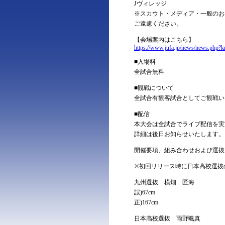
Jヴィレッジ
※スカウト・メディア・一般のお
ご遠慮ください。
【会場案内はこちら】
https://www.jufa.jp/news/news.php?
■入場料
全試合無料
■観戦について
全試合有観客試合としてご観戦い
■配信
本大会は全試合でライブ配信を実
詳細は後日お知らせいたします。
開催要項、組み合わせおよび選抜
※初回リリース時に日本高校選抜
九州選抜 横畑 匠海
誤)67cm
正)167cm
日本高校選抜 雨野颯真