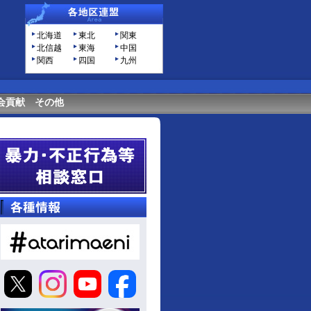
北海道
東北
関東
北信越
東海
中国
関西
四国
九州
会貢献
その他