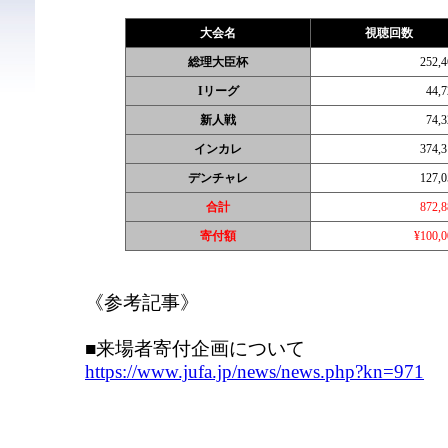
大会名
視聴回数
総理大臣杯
252,4
Iリーグ
44,7
新人戦
74,3
インカレ
374,3
デンチャレ
127,0
合計
872,8
寄付額
¥100,0
《参考記事》
■来場者寄付企画について
https://www.jufa.jp/news/news.php?kn=971