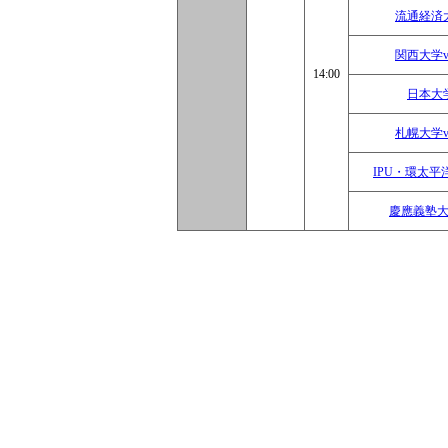
流通経済
関西大学
14:00
日本大
札幌大学
IPU・環太平
慶應義塾大