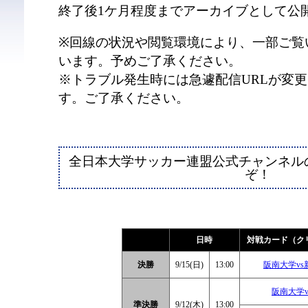
終了後1ケ月程度までアーカイブとして公
※回線の状況や閲覧環境により、一部ご覧
います。予めご了承ください。
※トラブル発生時には急遽配信URLが変
す。ご了承ください。
全日本大学サッカー連盟公式チャンネル
ぞ！
日時
対戦カード（ク
決勝
9/15(日)
13:00
阪南大学v
阪南大学
準決勝
9/12(木)
13:00