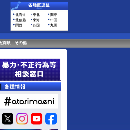
北海道
東北
関東
北信越
東海
中国
関西
四国
九州
会貢献
その他