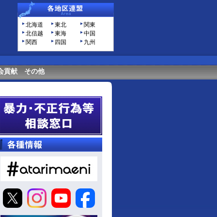
北海道
東北
関東
北信越
東海
中国
関西
四国
九州
会貢献
その他