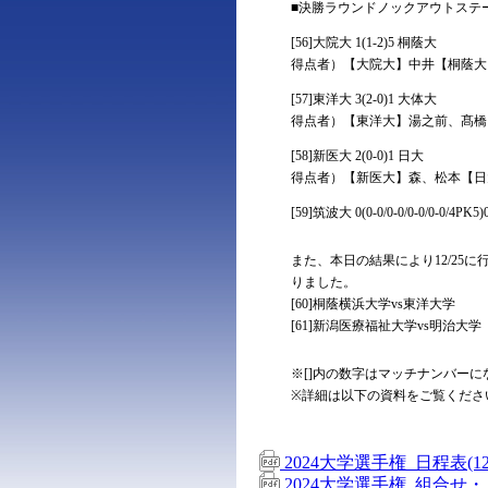
■決勝ラウンドノックアウトステー
[56]大院大 1(1-2)5 桐蔭大
得点者）【大院大】中井【桐蔭大
[57]東洋大 3(2-0)1 大体大
得点者）【東洋大】湯之前、髙橋
[58]新医大 2(0-0)1 日大
得点者）【新医大】森、松本【日大
[59]筑波大 0(0-0/0-0/0-0/0-0/4PK5
また、本日の結果により12/2
りました。
[60]桐蔭横浜大学vs東洋大学
[61]新潟医療福祉大学vs明治大学
※[]内の数字はマッチナンバーに
※詳細は以下の資料をご覧くださ
2024大学選手権_日程表(12
2024大学選手権_組合せ・