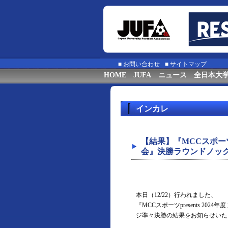
■
お問い合わせ
■
サイトマップ
HOME
JUFA
ニュース
全日本大
インカレ
【結果】『MCCスポーツp
会』決勝ラウンドノック
本日（12/22）行われました、
『MCCスポーツpresents 2
ジ準々決勝の結果をお知らせいた