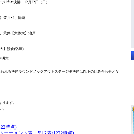
ジ 準々決勝 12月22日（日）
】笠井×4、岡崎
、荒井【大体大】池戸
】熊倉(弘達)
)0 明大
5に行われる決勝ラウンドノックアウトステージ準決勝は以下の組み合わせとな
なります。
い。
22時点)
トーナメント表・星取表(1222時点)