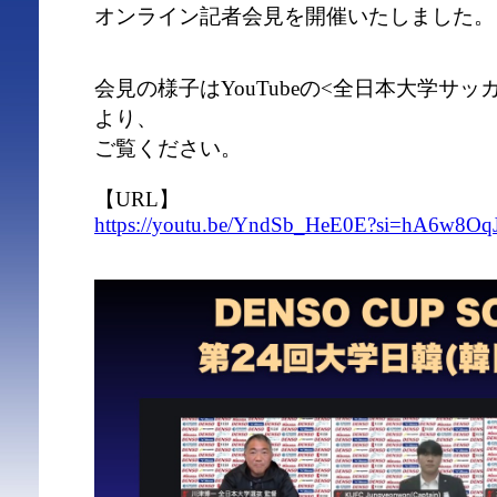
オンライン記者会見を開催いたしました。
会見の様子はYouTubeの<全日本大学サ
より、
ご覧ください。
【URL】
https://youtu.be/YndSb_HeE0E?si=hA6w8O