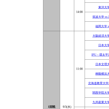
東洋大学
14:00
筑波大学 v
福岡大学 
大阪経済大学
日本大学
IPU・環太平
日本文理大
11:00
桐蔭横浜大
北海道教育大学岩
関西学院大学
九州産業大学
1回戦
9/3(水)