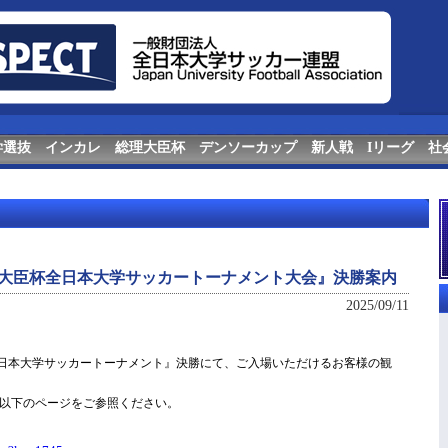
学選抜
インカレ
総理大臣杯
デンソーカップ
新人戦
Iリーグ
社
 総理大臣杯全日本大学サッカートーナメント大会』決勝案内
2025/09/11
臣杯 全日本大学サッカートーナメント』決勝にて、ご入場いただけるお客様の観
以下のページをご参照ください。