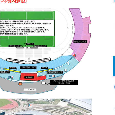
ス内(図参照)