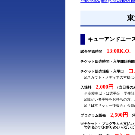
https://www.jufa.jp/news/news.
東
キューアンドエー
13:00K.O.
試合開始時間
チケット販売時間・入場開始時
コ
チケット販売場所・入場口
※スカウト・メディアの皆様は
2,000円
入場料
（当日券の
※高校生以下は選手証・学生証
※障がい者手帳をお持ちの方、ご
※『日本サッカー後援会』会員
2,500円
プログラム販売
（
※チケット・プログラムの支払い
できるだけお釣りのいらないよ