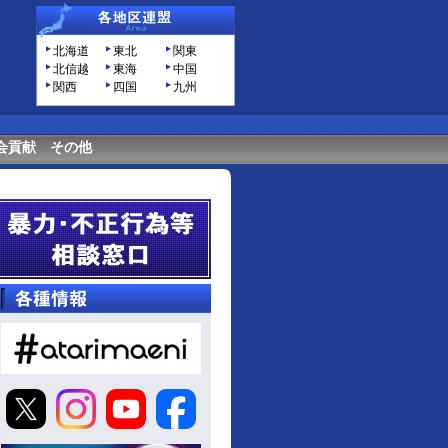
北海道
東北
関東
北信越
東海
中国
関西
四国
九州
会貢献
その他