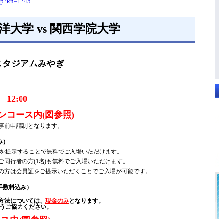
php?kn=1745
洋大学 vs 関西学院大学
スタジアムみやぎ
12:00
間
ンコース内(図参照)
事前申請制となります。
み）
を提示することで無料でご入場いただけます。
同行者の方(1名)も無料でご入場いただけます。
の方は会員証をご提示いただくことでご入場が可能です。
手数料込み）
方法については、
現金のみ
となります。
うご協力ください。