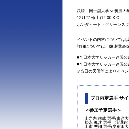
決勝 国士舘大学 vs筑波大
12月27日(土)12:00 K.O.
ホンダヒート・グリーンスタ
イベントの内容については
詳細については、弊連盟SN
■全日本大学サッカー連盟公式In
■全日本大学サッカー連盟公式
※当日の天候等によりイベ
プロ内定選手 サ
＜参加予定選手＞
山之内 佑成 選手(東洋
松永 颯汰 選手（流通経
山市 秀翔 選手(早稲田