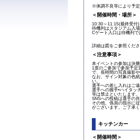
※体調不良等により予定
＜開催時間・場所＞
10:30～11:15(最終受付)
待機列はスタジアム入場
Cゲート入口は待機列で
詳細は図をご参照くださ
＜注意事項＞
本イベントの参加は決勝
1度のご参加で参加予定
で、長時間の写真撮影や
なお、サイン対象の色紙
い。
選手への差し入れはご遠
選手への握手•ハイタッ
等は禁止といたします。
SNSへの投稿は選手の
その他、係員の指示に従
がございます。ご了承く
キッチンカー
＜開催時間＞