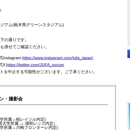
学
ジアム(栃木県グリーンスタジアム)
以下の通りです。
Sも併せてご確認ください。
stagram:
https://www.instagram.com/jufa_japan/
X:
https://twitter.com/JUFA_soccer
ントを中止する可能性がございます。ご了承ください。
イン・撮影会
大学所属→柏レイソル内定)
済大学所属 → 浦和レッズ内定）
大学所属→川崎フロンターレ内定)