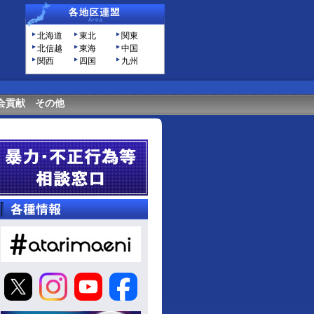
北海道
東北
関東
北信越
東海
中国
関西
四国
九州
会貢献
その他