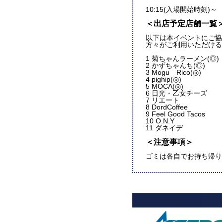
10:15(入場開始時刻)～
＜出店予定店舗一覧
以下は本イベントにご協
方々がご利用いただける
1 菊ちゃんラーメン(◎)
2 かずちゃんち(◎)
3 Mogu Rico(◎)
4 pighip(◎)
5 MOCA(◎)
6 日光・乙女チーズ
7 リエート
8 DordCoffee
9 Feel Good Tacos
10 O.N.Y
11 ダネイデ
＜注意事項＞
ゴミは各自でお持ち帰り