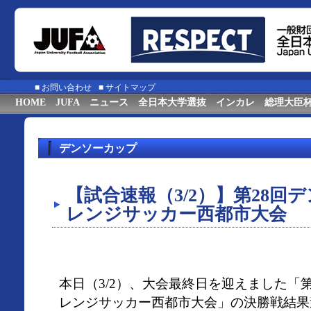
■
お問い合わせ
■
サイトマップ
HOME
JUFA
ニュース
全日本大学選抜
インカレ
総理大臣
デンソーカップ
【試合速報（3/2）】第28回
レンジサッカー西都市大会
本日（3/2）、大会最終日を迎えました「
レンジサッカー西都市大会」の決勝戦結果