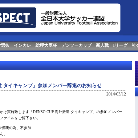
学選抜
インカレ
総理大臣杯
デンソーカップ
新人戦
Iリーグ
社
外派遣 タイキャンプ」参加メンバー辞退のお知らせ
2014/03/12
にかけ実施致します「DENSO CUP 海外派遣 タイキャンプ」の参加メンバー
ファイルをご覧下さい。
※怪我の為、不参加
ん。