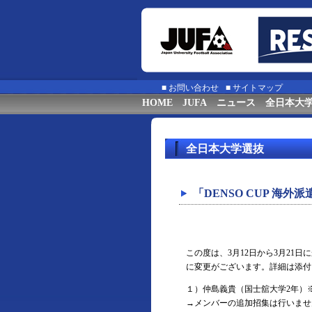
■
お問い合わせ
■
サイトマップ
HOME
JUFA
ニュース
全日本大
全日本大学選抜
「DENSO CUP 海
この度は、3月12日から3月21日
に変更がございます。詳細は添付
１）仲島義貴（国士舘大学2年）
→メンバーの追加招集は行いませ