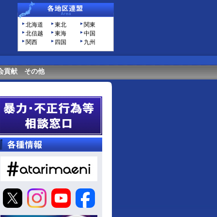
北海道
東北
関東
北信越
東海
中国
関西
四国
九州
会貢献
その他