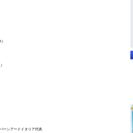
）
幸）
）
人）
ニバーシアードイタリア代表