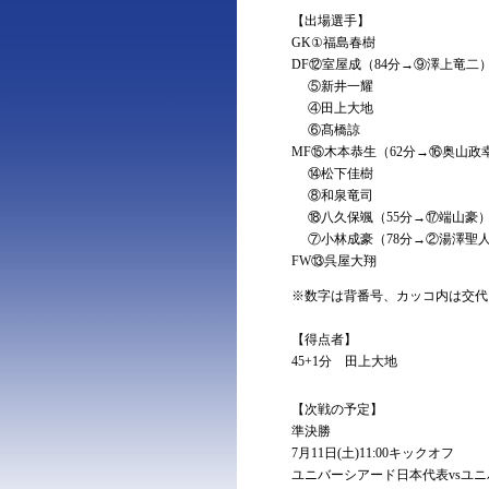
【出場選手】
GK①福島春樹
DF⑫室屋成（84分→⑨澤上竜二
⑤新井一耀
④田上大地
⑥髙橋諒
MF⑮木本恭生（62分→⑯奥山政
⑭松下佳樹
⑧和泉竜司
⑱八久保颯（55分→⑰端山豪
⑦小林成豪（78分→②湯澤聖
FW⑬呉屋大翔
※数字は背番号、カッコ内は交代
【得点者】
45+1分 田上大地
【次戦の予定】
準決勝
7月11日(土)11:00キックオフ
ユニバーシアード日本代表vsユ