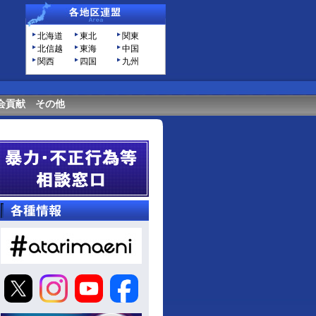
北海道
東北
関東
北信越
東海
中国
関西
四国
九州
会貢献
その他