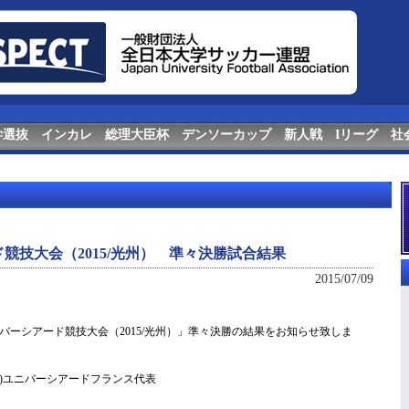
学選抜
インカレ
総理大臣杯
デンソーカップ
新人戦
Iリーグ
社
競技大会（2015/光州） 準々決勝試合結果
2015/07/09
バーシアード競技大会（2015/光州）」準々決勝の結果をお知らせ致しま
1-0)ユニバーシアードフランス代表