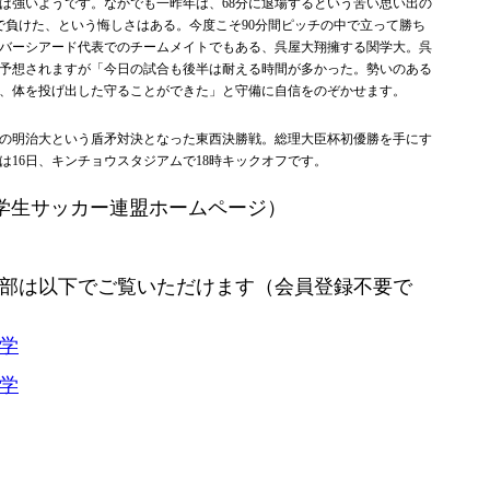
は強いようです。なかでも一昨年は、68分に退場するという苦い思い出の
で負けた、という悔しさはある。今度こそ90分間ピッチの中で立って勝ち
バーシアード代表でのチームメイトでもある、呉屋大翔擁する関学大。呉
予想されますが「今日の試合も後半は耐える時間が多かった。勢いのある
、体を投げ出した守ることができた」と守備に自信をのぞかせます。
の明治大という盾矛対決となった東西決勝戦。総理大臣杯初優勝を手にす
は16日、キンチョウスタジアムで18時キックオフです。
学生サッカー連盟ホームページ）
部は以下でご覧いただけます（会員登録不要で
学
学