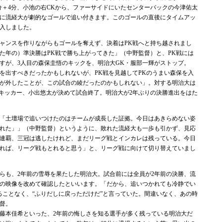
0分＋4分、小池の右CKから、ファーサイドにいたセンターバックの今津佑太
に流経大が劇的なゴールで追い付きます。このゴールの直後にタイムアッ
入しました。
ャンスを作りながらもゴールを奪えず、決着はPK戦へと持ち越されまし
た年の）準決勝はPK戦で勝ち上がってきた」（中野監督）と、PK戦には
すが、3人目の森保圭悟のキックを、明治大GK・服部一輝がストップ。
を出すべきだったかもしれないが、PK戦を見越してPKのうまい森保を入
が外したことが、この試合の綾だったのかもしれない」。対する明治大は
のキッカー、小出悠太が決めて試合終了。明治大が2年ぶりの決勝進出をはた
「土壇場で追いつけたのはチームが成長した証拠。今日はあきらめない姿
れた」」（中野監督）というように、敗れた流経大も一歩も引かず、見応
連覇、三冠は逃したけれど、まだリーグ戦とインカレは残っている。今日
れば、リーグ戦もとれると思う」と、リーグ戦に向けて切り替えていまし
も、2年前の雪辱を果たした明治大。試合前には全員が2年前の決勝、流
合の映像を改めて確認したといいます。「だから、追いつかれても冷静でい
ることなく、“ふりだしに戻っただけだ”と言っていた。間違いなく、あの時
督。
藤本佳希といった、2年前の悔しさを知る選手が多く残っている明治大だ