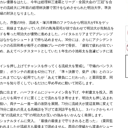
レ優勝をはたし、今年は総理杯三連覇とリーグ・全国大会の“三冠”を合
その流経大に2年前の総理杯決勝で苦汁をなめさせられた明治大学。準決
縁の対決となりました。
た。序盤の9分、流経大・塚川孝輝のファウルから明治大がFKをゲッ
に、前線まであがっていたDFの鳥海晃司が頭で合わせて明治大が先制点を
ドを奪った明治大が優勢に進めました。バイタルエリアまでアグレッシブ
はなかなかシュートまで持ち込めません。30分には、さらにアクシデント
ックの石田和希が相手との接触プレーの中で骨折。「連戦で疲れが出てい
め、あえてベンチスタートとしていた１年生の小池裕太を急遽ピッチに送
インを押し上げてチャンスを作ってくる流経大を警戒し「守備のバンラス
督）、ボランチの差波を42分に下げ、「準々決勝で、柴戸（海）とのコン
これまでにない起用でしたが「あえて勝負にこだわった」と栗田監督。同
カーを知り尽くしているだけに早め早めに動いて対応します。
負に出ます。ハーフタイムにジャーメイン良を下げ、中村慶太を投入。西
ふたりを両サイドに置くことで流れを引き寄せます。明治大も押し込まれ
狙い、両チーム一進一退の攻防を展開。73分に流経大が渡辺直輝に変えて
78分に疲れの見える高橋諒を下げて道渕諒平を投入し、３バックから４バ
“攻”の流経大と“守”の明治大が互いの強みをいかんなく発揮します。
ショナルタイムに突入。「最後の最後まで守りきれると思った」（栗田監
われましたが流経大も最後まで諦めません。西谷の突破から渡邉がシュー