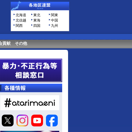
北海道
東北
関東
北信越
東海
中国
関西
四国
九州
会貢献
その他