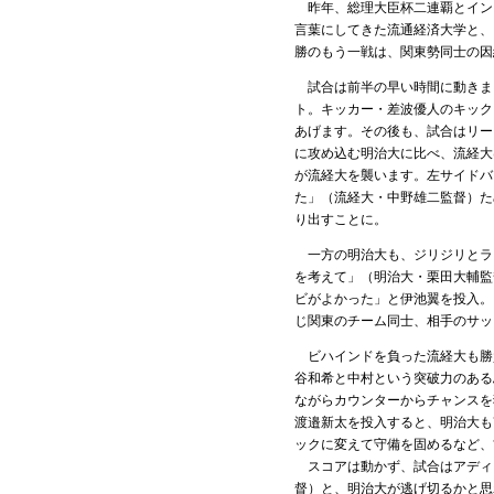
昨年、総理大臣杯二連覇とインカ
言葉にしてきた流通経済大学と、
勝のもう一戦は、関東勢同士の因
試合は前半の早い時間に動きまし
ト。キッカー・差波優人のキック
あげます。その後も、試合はリー
に攻め込む明治大に比べ、流経大
が流経大を襲います。左サイドバ
た」（流経大・中野雄二監督）た
り出すことに。
一方の明治大も、ジリジリとラ
を考えて」（明治大・栗田大輔監
ビがよかった」と伊池翼を投入。
じ関東のチーム同士、相手のサッ
ビハインドを負った流経大も勝
谷和希と中村という突破力のある
ながらカウンターからチャンスを
渡邉新太を投入すると、明治大も
ックに変えて守備を固めるなど、
スコアは動かず、試合はアディ
督）と、明治大が逃げ切るかと思