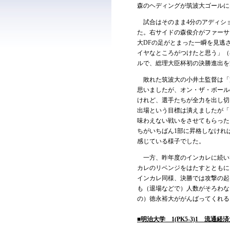
森のヘディングが筑波大ゴールに
試合はそのまま4分のアディショ
た。右サイドの森俊介がファーサ
大DFの足がとまった一瞬を見逃
イヤなところがつけたと思う」（
ルで、総理大臣杯初の決勝進出を
敗れた筑波大の小井土監督は「完
思いましたが、オン・ザ・ボール
けれど、選手たちが全力を出し切
出場という目標は潰えましたが「
味わえない戦いをさせてもらった
ちがいちばん1部に昇格しなけれ
感じている様子でした。
一方、昨年度のインカレに続い
カレのリベンジをはたすとともに
インカレ同様、決勝では攻撃の起
も（退場などで）人数がそろわな
の）徳永裕大ががんばってくれる
■明治大学 1(PK5-3)1 流通経