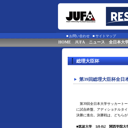
■
お問い合わせ
■
サイトマップ
HOME
JUFA
ニュース
全日本大
総理大臣杯
第39回総理大臣杯全日
第39回全日本大学サッカートー
に試合終盤、アディショナルタイ
決勝に進出。決勝戦は、どちらが
■筑波大学 1(0-0)2 関西学院大