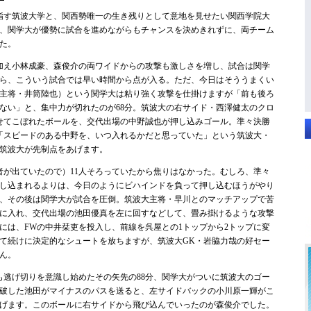
指す筑波大学と、関西勢唯一の生き残りとして意地を見せたい関西学院大
、関学大が優勢に試合を進めながらもチャンスを決めきれずに、両チーム
た。
加え小林成豪、森俊介の両ワイドからの攻撃も激しさを増し、試合は関学
ら、こういう試合では早い時間から点が入る。ただ、今日はそううまくい
主将・井筒陸也）という関学大は粘り強く攻撃を仕掛けますが「前も後ろ
ない」と、集中力が切れたのが68分。筑波大の右サイド・西澤健太のクロ
せてこぼれたボールを、交代出場の中野誠也が押し込みゴール。準々決勝
「スピードのある中野を、いつ入れるかだと思っていた」という筑波大・
筑波大が先制点をあげます。
が出ていたので）11人そろっていたから焦りはなかった。むしろ、準々
し込まれるよりは、今日のようにビハインドを負って押し込むほうがやり
、その後は関学大が試合を圧倒。筑波大主将・早川とのマッチアップで苦
に入れ、交代出場の池田優真を左に回すなどして、畳み掛けるような攻撃
分には、FWの中井栞吏を投入し、前線を呉屋との1トップから2トップに変
が立て続けに決定的なシュートを放ちますが、筑波大GK・岩脇力哉の好セー
ん。
逃げ切りを意識し始めたその矢先の88分、関学大がついに筑波大のゴー
破した池田がマイナスのパスを送ると、左サイドバックの小川原一輝がこ
げます。このボールに右サイドから飛び込んでいったのが森俊介でした。