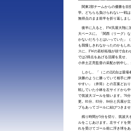
関東2部チームからの優勝を目
学。どちらも負けられない一戦は
無得点のまま前半を折り返しまし
後半に入ると、FW呉屋大翔に
大ペースに。「関西（リーグ）な
かないだろうとはいっていた」（
も我慢しきれなかったのかもしれ
スに、FWの若杉拓哉が頭で合わ
では2得点をあげる活躍を見せ、
小井土正亮監督の采配が的中し、
しかし、「（この2試合は退場者
決勝のように勝っていて相手に押
やすい」（井筒）との言葉どおり
戦していた小林を左サイドから中
で筑波大ゴールを狙います。76
更。81分、83分、84分と呉屋
ブもあってゴールに結びつきませ
残り時間が5分を切り、筑波大も
ルをこじあけます。左サイドを突
れを受けてゴール前に浮き球をあ