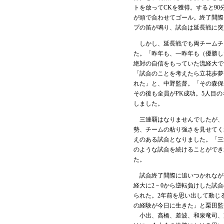
トを放ってCKを獲得。すると9
が頭で合わせてゴール。終了間際
プの笛が鳴り、試合は延長戦に突
しかし、延長戦でも両チームチ
た。「昨年も、一昨年も（優勝し
絶対の自信をもっていた流経大で
「試合のことを考えたら立花歩夢
れた」と、中野監督。「その森保
その後も全員がPK成功。5人目
しました。
三連覇はなりませんでしたが、
勢、チームの粘り強さを見せてく
えのある試合となりました。「三
のような試合を続けることができ
た。
試合終了間際に追いつかれながら
経大に2－0から逆転負けした試
られた。2年前を思い出して動じ
の経験が今日に生きた」と栗田監
小出、高橋、差波、和泉竜司、