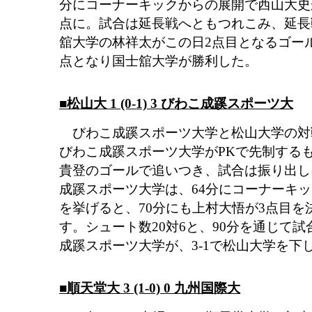
分にコーナーキックからの展開で西山大史が
点に。試合は延長戦へともつれこみ、延長戦
舘大学の林祥太がこの日2点目となるゴー
点となり国士舘大学が勝利した。
■松山大 1 (0-1) 3 びわこ成蹊スポーツ大
びわこ成蹊スポーツ大学と松山大学の対戦
びわこ成蹊スポーツ大学がPKで先制するも
貴登のゴールで追いつき、試合は振り出し
成蹊スポーツ大学は、64分にコーナーキ
を挙げると、70分にも上村大悟が3点目を
す。シュート数20対6と、90分を通じて
成蹊スポーツ大学が、3-1で松山大学を下
■順天堂大 3 (1-0) 0 九州国際大