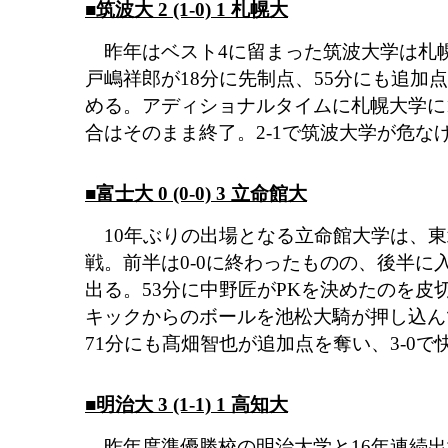
■筑波大 2 (1-0) 1 札幌大
昨年はベスト4に留まった筑波大学は札
戸嶋祥郎が18分に先制点、55分にも追加
める。アディショナルタイムに札幌大学に
合はそのまま終了。2-1で筑波大学が危な
■富士大 0 (0-0) 3 立命館大
10年ぶりの出場となる立命館大学は、東
戦。前半は0-0に終わったものの、後半に
出る。53分に中野匠がPKを決めたのを皮
キックからのボールを池松大騎が押し込ん
71分にも髙畑智也が追加点を奪い、3-0で
■明治大 3 (1-1) 1 高知大
昨年度準優勝校の明治大学と16年連続出