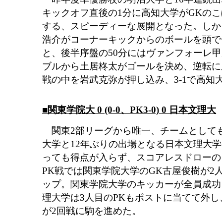
キックオフ直後の1分に高知大学がGKの
する、スピーディーな展開となった。しか
浩介がコーナーキックからのボールを頭で
と、後半序盤の50分にはヴァンフォーレ
ブルから土居柊太がゴールを決め、逆転に
戦の中を岩武克弥が押し込み、3-1で高知
■関東学院大 0 (0-0、PK3-0) 0 日本文理大
関東2部リーグから唯一、チームとして
大学と12年ぶりの出場となる日本文理大
っても得点が入らず、スコアレスドローの
PK戦では関東学院大学のGK古屋俊樹が2
ップ。関東学院大学のキッカーが全員成功
理大学は3人目のPKもポストに当てて外し、
が2回戦に駒を進めた。