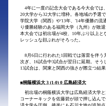
4年に一度の記念大会である今大会では
20大学から32大学に増枠。各地域の予選
学院大学（関西）や'13年、'14年優勝の
り優勝経験のある福岡大学（九州）が敗退
本大会では初出場が4校、10年ぶり以上と
レッシュな顔ぶれがそろった。
8月6日に行われた1回戦では落雷を伴う
次ぎ、16試合中3試合が翌日に延期。そう
13試合は、関東と関西の強さが際立つ結
■桐蔭横浜大 3 (1-0) 0 広島経済大
初出場の桐蔭横浜大学は広島経済大学と対
コーナーキックを佐藤碧が頭で押し込んで
済大学を圧倒。後半にも石川大地が追加点