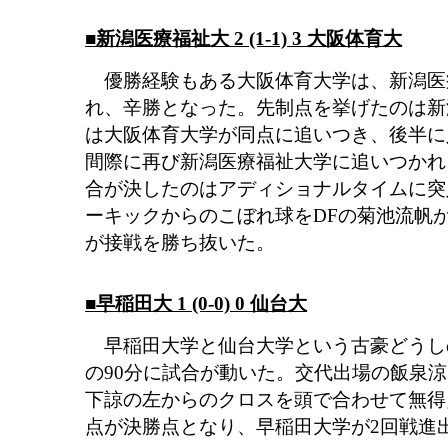
■新潟医療福祉大 2 (1-1) 3 大阪体育大
優勝経験もある大阪体育大学は、新潟医
れ、辛勝となった。先制点を挙げたのは新
は大阪体育大学が同点に追いつき、後半に
間際に再び新潟医療福祉大学に追いつかれ
合が決したのはアディショナルタイムに突入
ーキックからのこぼれ球をDFの菊池流帆
が接戦を勝ち抜いた。
■早稲田大 1 (0-0) 0 仙台大
早稲田大学と仙台大学という古豪どうし
の90分に試合が動いた。交代出場の飯泉
下諒の左からのクロスを頭で合わせて無得
点が決勝点となり、早稲田大学が2回戦進