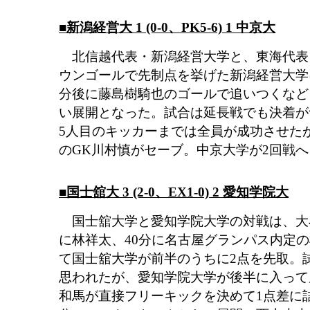
■新潟経営大 1 (0-0、PK5-6) 1 中京大
北信越代表・新潟経営大学と、東海代表
ウンゴールで先制点を挙げた新潟経営大学
分後に藤島樹騎也のゴールで追いつくなど
い展開となった。試合は延長戦でも決着が
5人目のキッカーまでは全員が成功させたが
のGK川村慎がセーブ。中京大学が2回戦
■国士舘大 3 (2-0、EX1-0) 2 愛知学院大
国士舘大学と愛知学院大学の対戦は、大石
に林祥太、40分に名古屋グランパス内定
て国士舘大学が前半のうちに2点を先取。
思われたが、愛知学院大学が後半に入って
和馬が直接フリーキックを決めて1点差に詰