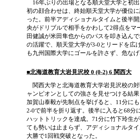
16年ぶりの出場となる順天堂大学と初出
初の顔合わせは、終始順天堂大学が優位に
った。前半アディショナルタイムと後半開
央がドリブルで相手をかわして2得点をマー
田健誠が米田隼也からのパスを叩き込んで3
の活躍で、順天堂大学が3-0とリードを広
も九州国際大学にゴールを許さず、危なげ
■北海道教育大岩見沢校 0 (0-2) 6 関西大
関西大学と北海道教育大学岩見沢校の対
ャンピオンとしての強さを見せつける結果
加賀山泰毅が先制点を挙げると、11分に
2-0で前半を折り返す。後半に入ると68分
ハットトリックを達成。71分に竹下玲生が
ても勢いは止まらず、アディショナルタイム
大勝で1回戦突破となった。