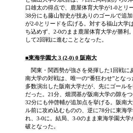
口雄太の得点で、鹿屋体育大学が1-0とリ
38分にも藤山智史が技ありのゴールで追
が2-0とリードを広げる。対する福山大学
ち込めず、2-0のまま鹿屋体育大学が勝利
して2回戦に進むこととなった。
■東海学園大 3 (2-0) 0 阪南大
関東・関西勢が強さを発揮した1回戦に
南大学の対戦は、唯一の“番狂わせ”とな
多数演出した阪南大学だが、先にゴールを
だった。21分、畑潤基が阪南大学の隙を
32分にも仲啓輔が追加点を挙げる。阪南大
ル前に攻め込むものの、逆に78分に東海学
れ、3-0に。結局、3-0のまま東海学園大
破となった。