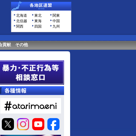
北海道
東北
関東
北信越
東海
中国
関西
四国
九州
会貢献
その他