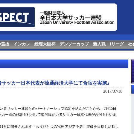
学選抜
インカレ
総理大臣杯
デンソーカップ
新人戦
Iリーグ
社
者サッカー日本代表が流通経済大学にて合宿を実施』
2017/07/18
障がい者サッカー連盟とのパートナーシップ協定を結んだことから、7月15日
サッカー部の施設を利用して知的障がい者サッカー日本代表が合宿を行いま
11月に開催されます「もうひとつのW杯 アジア予選」突破を目指し活動し