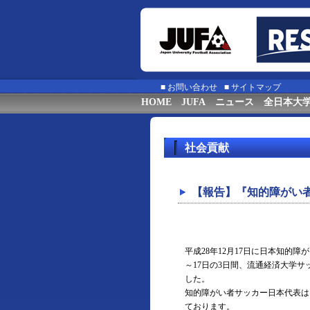
■
お問い合わせ
■
サイトマップ
HOME
JUFA
ニュース
全日本大
社会貢献
【報告】『知的障がい
平成28年12月17日に日本知的
～17日の3日間、流通経済大学
した。
知的障がい者サッカー日本代表は
ております。