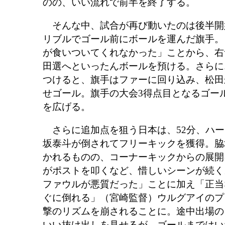
のの、いい流れで前半を終了する。
そんな中、試合が再び動いたのは後半開始
リブルでゴール前にボールを運んだ旗手。
が食いついてくれなかった」ことから、右
田選へといったんボールを預ける。さらに
つけると、旗手はファーに回り込み、松田
せゴール。旗手の大会3得点目となるゴール
を広げる。
さらに追加点を狙う日本は、52分、ハー
坂泰斗が倒されてフリーキックを獲得。脇
かれるものの、コーナーキックからの展開
がポストを叩くなど、惜しいシーンが続く
ファウルが悪質だった」ことに加え「正当
ぐに倒れる」（宮崎監督）ウルグアイのプ
撃のリズムを崩されることに。途中出場の
いい抜け出しを見せるが、ゴールまではい