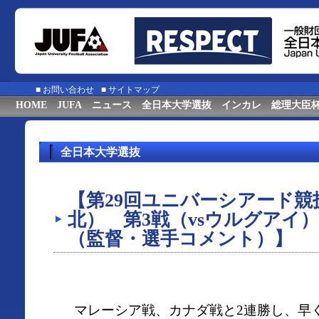
■
お問い合わせ
■
サイトマップ
HOME
JUFA
ニュース
全日本大学選抜
インカレ
総理大臣
全日本大学選抜
【第29回ユニバーシアード競技
北） 第3戦（vsウルグアイ
（監督・選手コメント）】
マレーシア戦、カナダ戦と2連勝し、早