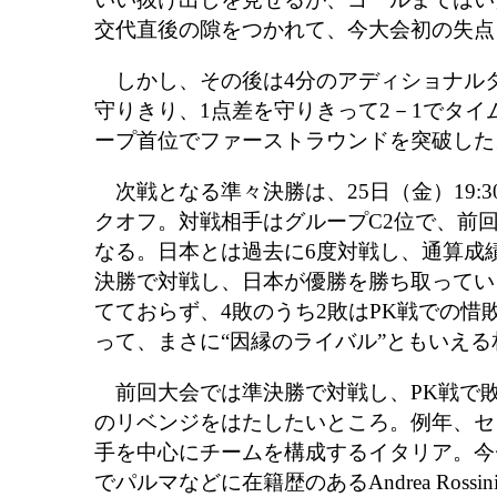
交代直後の隙をつかれて、今大会初の失点
しかし、その後は4分のアディショナル
守りきり、1点差を守りきって2－1でタイ
ープ首位でファーストラウンドを突破した
次戦となる準々決勝は、25日（金）19:30
クオフ。対戦相手はグループC2位で、前
なる。日本とは過去に6度対戦し、通算成績
決勝で対戦し、日本が優勝を勝ち取ってい
てておらず、4敗のうち2敗はPK戦での惜
って、まさに“因縁のライバル”ともいえ
前回大会では準決勝で対戦し、PK戦で
のリベンジをはたしたいところ。例年、セ
手を中心にチームを構成するイタリア。今チ
でパルマなどに在籍歴のあるAndrea Ross