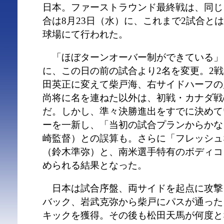
日本。ファーストラウンド最終戦は、同じ
合は8月23日（水）に、これまで2試合と
球場にて行われた。
「ほぼターンオーバー制ができている」
に、この日の前の試合より2名を変更。2
田英正に変えて柴戸海、右サイドハーフの
尚将に名を連ねた以外は、初戦・カナダ戦
だ。しかし、準々決勝進出をすでに決めて
ーを一新し、「当初の試合プランからかな
崎監督）との誤算も。さらに「フレッシュ
（鈴木準弥）と、南米選手特有のボディコ
められる結果となった。
日本は試合序盤、両サイドを起点に攻撃
バック、岩武克弥から柴戸にパスが通った
キックを獲得。その後も松田天馬が何度と