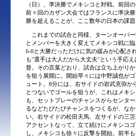
（日）、準決勝でメキシコと対戦。前回の
前々回のカザン大会ではフランスに準決勝
勝を超えることが、ここ数年の日本の課題
これまでの試合と同様、ターンオーバー
とメンバーを大きく変えてメキシコ戦に臨
6-0と大勝だっただけに気の緩みが心配さ
も"選手は大人だから大丈夫"という手応
督。その言葉どおり、試合は立ち上がりか
を狙う展開に。開始早々には中野誠也がゴ
ュート。8分には、右サイドの岩武克弥か
とつないでゴールを狙うが、これはメキシコ
も、セットプレーのチャンスからセンター
るなどたびたびチャンスをつくるが、なか
い。右サイドの松田天馬、左サイドの三笘
アクセントなって、立て続けにメキシコゴ
し、メキシコも徐々に反撃を開始。前半も