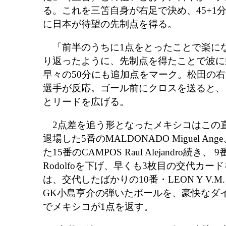
る。これを三笘自身が右足で決め、45+1
に日本が待望の先制点を得る。
「前半のうちに1点をとったことで楽にな
り返ったように、先制点を得たことで波に
早々の50分にも追加点をマーク。松田の
選手が反応。ゴール前にクロスを送ると、こ
とリードを広げる。
2点差を追う形となったメキシコはこの
退場した5番のMALDONADO Miguel A
た15番のCAMPOS Raul Alejandro続き、 9
Rodolfoを下げ、早くも3枚目の交代カー
は、交代したばかりの10番・LEON Y V.M. Jo
GK小島亨介の弾いたボールを、豪快なダ
でメキシコが1点を返す。