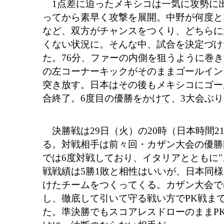
1点差に迫ったメキシコは一気に攻勢に
ってから素早く攻撃を展開。中野が何度と
など、双方がチャンスをつくり、どちらに
くない状況に。そんな中、試合を決定づけ
た。76分、ファーの内側を狙うように巻
の左コーナーキックがそのままゴールイン。
突き放す。日本はその後もメキシコにゴール
合終了。6度目の優勝をかけて、3大会ぶ
決勝戦は29日（火）の20時（日本時間2
る。対戦相手は前々回・カザン大会の優勝
では6度対戦しており、イタリアとともに"
戦戦績は5勝1敗と相性はいいが、日本同
けたチームをつくってくる。カザン大会で
し、徹底して引いて守る戦い方でPK戦ま
た。準決勝でもスコアレスドローのままP