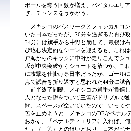
ボールを奪う回数が増え、バイタルエリア
ぎ、チャンスをうかがう。
メキシコのパスワークとフィジカルコン
いた日本だったが、30分を過ぎると再び
34分には旗手から中野と崩して、最後は
び込む決定的なシーンを迎えるも、これはG
戸海からのキックに中野が走りこんでシュ
坂が中央突破からシュートを放つが、これ
に攻撃を仕掛ける日本だったが、ゴールに
点で試合を折り返すと思われた44分に試
前半終了間際、メキシコの選手が負傷して
人となった隙をついて三笘がドリブルで独
間、スペースが空いていたので、いってや
笘を止めようと、メキシコのDFがペナル
おかす。「ペナルティエリアに入れば、何
た」（三笘）との狙いどおり、日本がペナ