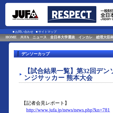
■
お問い合わせ
■
サイトマップ
HOME
JUFA
ニュース
全日本大学選抜
インカレ
総理大臣
デンソーカップ
【試合結果一覧】第32回デ
ンジサッカー 熊本大会
【記者会見レポート】
http://www.jufa.jp/news/news.php?kn=781