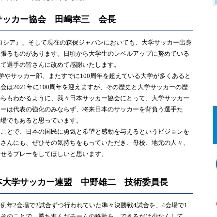
サッカー協会 田嶋幸三 会長
プ ロシア』、そして現在の森保ジャパンにおいても、大学サッカー出身
見張るものがあります。日頃から大学生のレベルアップに努めている
して選手の皆さんに改めて感謝いたします。
学やサッカー部、またすでに100周年を超えている大学が多くあると
会は2021年に100周年を迎えますが、その歴史と大学サッカーの歴
からもわかるように、我々日本サッカー協会にとって、大学サッカー
カーは代表の強化のみならず、将来日本のサッカーを背負う選手た
の場でもあると思っています。
ことで、日本の国民に勇気と希望と感動を与えるというビジョンを
皆さんにも、ぜひその気持ちをもっていただき、母校、地元の人々、
させるプレーをしてほしいと思います。
本大学サッカー連盟 中野雄二 技術委員長
年2会場で2試合ずつ行われていた準々決勝戦4試合を、4会場で1
。そのことで、勝ち進んだチームの移動を、できるだけ少なくして