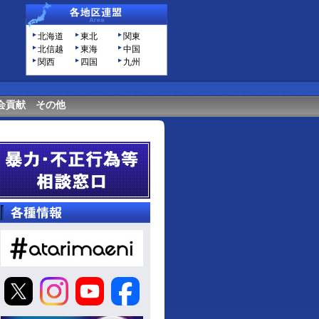
北海道
東北
関東
北信越
東海
中国
関西
四国
九州
会貢献
その他