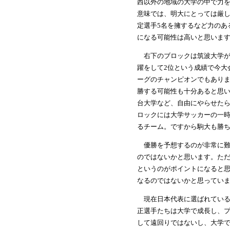
西以外の地域の大学の中で力
意味では、明大にとっては厳し
定選手5名を擁するなど力のあ
になる可能性は高いと思いま
右下のブロックは筑波大学が
躍をして2位という成績で今大
ーグのチャンピオンでもあり
勝する可能性も十分あると思
台大学など、自由にやらせた
ロックには大学サッカーの一
るチーム。ですから駒大も勝
優勝を予想するのが非常に難
のではないかと思います。た
というのがポイントになると思
なるのではないかと思ってい
現在日本代表に選ばれている
正選手たちは大学で成長し、
して遠回りではないし、大学