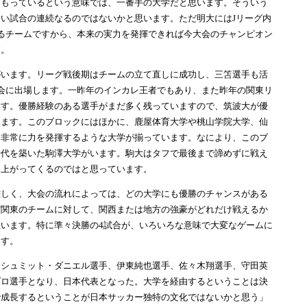
をもっているという意味では、一番手の大学だと思います。そういう
い試合の連続なるのではないかと思います。ただ明大にはJリーグ内
るチームですから、本来の実力を発揮できれば今大会のチャンピオン
す。
います。リーグ戦後期はチームの立て直しに成功し、三笘選手も活
会に出場します。一昨年のインカレ王者でもあり、また昨年の関東リ
ます。優勝経験のある選手がまだ多く残っていますので、筑波大が優
います。このブロックにはほかに、鹿屋体育大学や桃山学院大学、仙
ら非常に力を発揮するような大学が揃っています。なにより、このブ
時代を築いた駒澤大学がいます。駒大はタフで最後まで諦めずに戦え
ち上がってくるのではと思っています。
しく、大会の流れによっては、どの大学にも優勝のチャンスがある
だ関東のチームに対して、関西または地方の強豪がどれだけ戦えるか
います。特に準々決勝の4試合が、いろいろな意味で大変なゲームに
ます。
シュミット・ダニエル選手、伊東純也選手、佐々木翔選手、守田英
プロ選手となり、日本代表となった。大学を経由するということは決
で成長するということが日本サッカー独特の文化ではないかと思う」