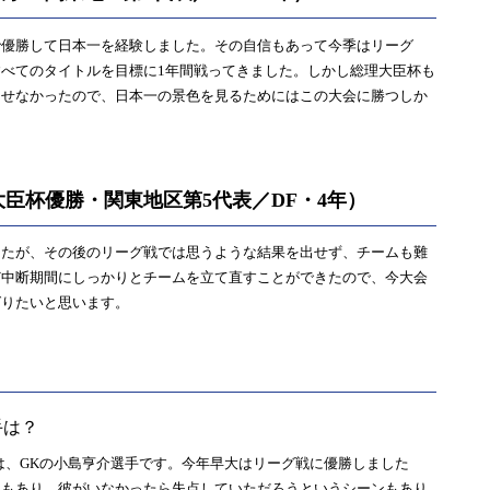
優勝して日本一を経験しました。その自信もあって今季はリーグ
べてのタイトルを目標に1年間戦ってきました。しかし総理大臣杯も
出せなかったので、日本一の景色を見るためにはこの大会に勝つしか
臣杯優勝・関東地区第5代表／DF・4年）
たが、その後のリーグ戦では思うような結果を出せず、チームも難
ど中断期間にしっかりとチームを立て直すことができたので、今大会
ばりたいと思います。
手は？
、GKの小島亨介選手です。今年早大はリーグ戦に優勝しました
チもあり、彼がいなかったら失点していただろうというシーンもあり