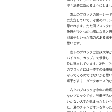
準々決勝に臨めるようにしま
左上のブロックの第一シード
に安定していて、守備のバラ
思われます。ただ同ブロック
決勝がひとつの山場になると思
郎選手といった能力のある選手
思います。
左下のブロックは法政大学が
バイタル」カップ』で優勝し
位に進出しています。2年生で
のブロックには一昨年の優勝校
がってくるのではないかと思
選手が多く、ダークホース的
右上のブロックは今年の総理
ないブロックです。強豪ぞろ
いかない大学が集まったとい
た。夏のチャンピオンを争った