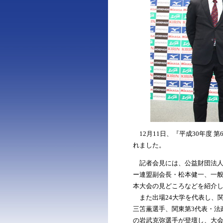
12月11日、『平成30年度 
れました。
記者会見には、公益財団法人
ー連盟副会長・松本健一、一
本大会の見どころなどを紹介
また出場24大学を代表し、関
三笘薫選手、関東第3代表・法
の岩武克弥選手が登壇し、大