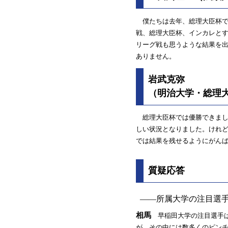
僕たちは去年、総理大臣杯で
戦、総理大臣杯、インカレとす
リーグ戦も思うような結果を
ありません。
岩武克弥
（明治大学・総理大
総理大臣杯では優勝できまし
しい状況となりました。けれ
では結果を残せるようにがん
質疑応答
――所属大学の注目選
相馬
早稲田大学の注目選手は
が、その中には数多くのピン