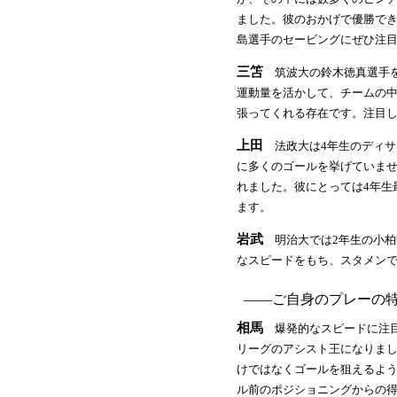
ました。彼のおかげで優勝でき
島選手のセービングにぜひ注
三笘
筑波大の鈴木徳真選手を
運動量を活かして、チームの
張ってくれる存在です。注目
上田
法政大は4年生のディサ
に多くのゴールを挙げていま
れました。彼にとっては4年生
ます。
岩武
明治大では2年生の小柏
なスピードをもち、スタメン
――ご自身のプレーの
相馬
爆発的なスピードに注目
リーグのアシスト王になりまし
けではなくゴールを狙えるよ
ル前のポジショニングからの