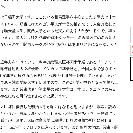
した。
は早稲田大学です。ここにいる相馬選手を中心とした攻撃力は非常
ンスもいい。順当に考えれば、早大が一番の軸となって大会は進むと
には順天堂大学、関西大学といった実力のある大学がいるので、準々
います。順大にはU-21代表の旗手怜央選手、名古屋内定の名古新太
がいるので、関東リーグの順位（6位）はあまりアテにならないかと
近年力をつけていて、今年は総理大臣杯関東予選である『「アミノ
、昨年は総理大臣杯優勝、インカレで準優勝と、全国大会では必ず上
すが非常に得点力のあるU-21代表の上田選手を擁しています。またこ
である関西学院大学もいますので、この2大学が中心となって勝ち上
います。また関東代表で初出場の東洋大学は非常にテクニックのある
な存在になる可能性もあるかと思います。
大臣杯に優勝した明治大学が軸にはなると思いますが、非常に読め
いというか、言葉は悪いかもしれませんが曲者ぞろいで、一筋縄では
う感じがします。大阪体育大学は総理大臣杯の決勝で明大に敗れまし
2チームが同じブロックに入っています。また福岡大学は、関東・関