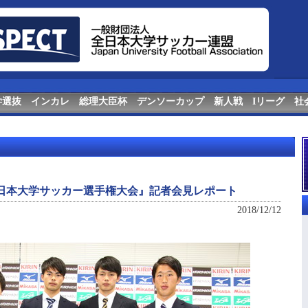
学選抜
インカレ
総理大臣杯
デンソーカップ
新人戦
Iリーグ
社
回全日本大学サッカー選手権大会』記者会見レポート
2018/12/12