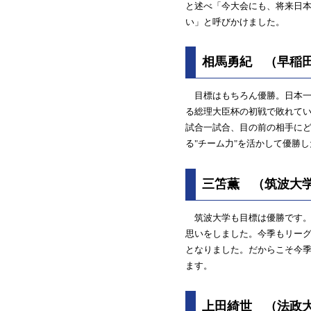
と述べ「今大会にも、将来日本
い」と呼びかけました。
相馬勇紀 （早稲田
目標はもちろん優勝。日本一
る総理大臣杯の初戦で敗れて
試合一試合、目の前の相手に
る"チーム力"を活かして優勝
三笘薫 （筑波大学
筑波大学も目標は優勝です。
思いをしました。今季もリーグ
となりました。だからこそ今
ます。
上田綺世 （法政大