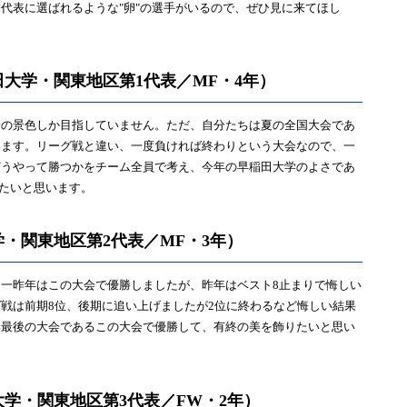
代表に選ばれるような"卵"の選手がいるので、ぜひ見に来てほし
大学・関東地区第1代表／MF・4年）
の景色しか目指していません。ただ、自分たちは夏の全国大会であ
います。リーグ戦と違い、一度負ければ終わりという大会なので、一
どうやって勝つかをチーム全員で考え、今年の早稲田大学のよさであ
したいと思います。
・関東地区第2代表／MF・3年）
一昨年はこの大会で優勝しましたが、昨年はベスト8止まりで悔しい
戦は前期8位、後期に追い上げましたが2位に終わるなど悔しい結果
季最後の大会であるこの大会で優勝して、有終の美を飾りたいと思い
学・関東地区第3代表／FW・2年）