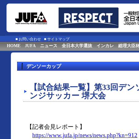
■
お問い合わせ
■
サイトマップ
HOME
JUFA
ニュース
全日本大学選抜
インカレ
総理大臣
デンソーカップ
【試合結果一覧】第33回デ
ンジサッカー 堺大会
【記者会見レポート】
https://www.jufa.jp/news/news.php?kn=912