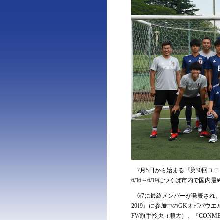
7月5日から始まる『第30回ユニ
6/16～6/19につくば市内で国内
6/7に最終メンバーが発表され
2019』に参加中のGKオビパウ
FW旗手怜央（順大）、『CONME