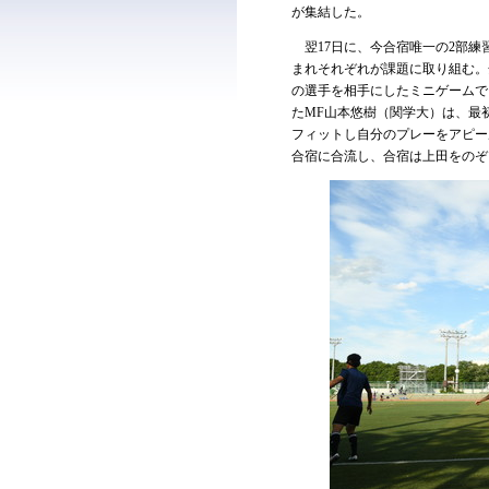
が集結した。
翌17日に、今合宿唯一の2部練
まれそれぞれが課題に取り組む。
の選手を相手にしたミニゲームで
たMF山本悠樹（関学大）は、最
フィットし自分のプレーをアピー
合宿に合流し、合宿は上田をのぞ