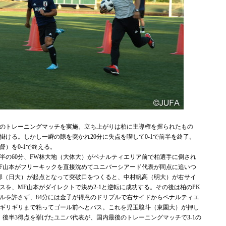
のトレーニングマッチを実施。立ち上がりは柏に主導権を握られたもの
掛ける。しかし一瞬の隙を突かれ20分に失点を喫して0-1で前半を終了。
）を0-1で終える。
の60分、FW林大地（大体大）がペナルティエリア前で柏選手に倒され
F山本がフリーキックを直接沈めてユニバーシアード代表が同点に追いつ
拓郎（日大）が起点となって突破口をつくると、中村帆高（明大）が右サイ
スを、MF山本がダイレクトで決め2-1と逆転に成功する。その後は柏のPK
ルを許さず、84分には金子が得意のドリブルで右サイドからペナルティエ
ギリギリまで粘ってゴール前へとパス。これを児玉駿斗（東園大）が押し
。後半3得点を挙げたユニバ代表が、国内最後のトレーニングマッチで3-1の