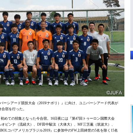
バーシアード競技大会（2019/ナポリ）』に向け、ユニバーシアード代表が
最終合宿を行った。
、初めての招集となった今合宿。16日夜には『第47回トゥーロン国際大会
エルオビンナ（流経大）、DF田中駿汰（大体大）、MF三笘薫（筑波大）、
BOLコパアメリカブラジル2019』に参加中のFW上田綺世の5名を除く15名