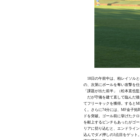
18日の午前中は、柏レイソルと
の、次第にボールを奪い攻撃を仕
「課題が出た前半」（松本直也監督
だが守備を建て直して臨んだ後半
てフリーキックを獲得。するとM
く。さらに74分には、MF金子
ドを突破。ゴール前に挙げたクロ
を献上するピンチもあったがゴー
リアに切り込むと、エンドライン
込んでダメ押しの3点目をゲット