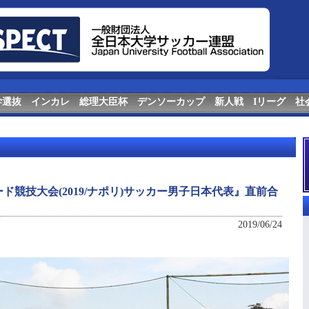
学選抜
インカレ
総理大臣杯
デンソーカップ
新人戦
Iリーグ
社
ド競技大会(2019/ナポリ)サッカー男子日本代表』直前合
2019/06/24