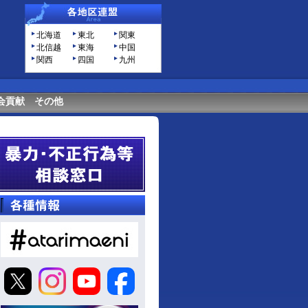
北海道
東北
関東
北信越
東海
中国
関西
四国
九州
会貢献
その他