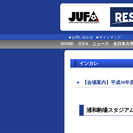
■
お問い合わせ
■
サイトマップ
HOME
JUFA
ニュース
全日本大
インカレ
【会場案内】平成30年
浦和駒場スタジア