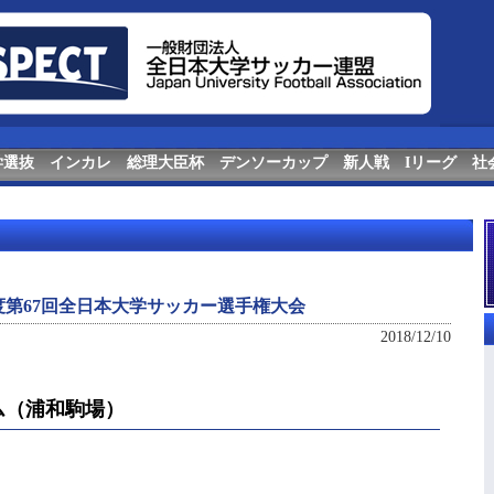
学選抜
インカレ
総理大臣杯
デンソーカップ
新人戦
Iリーグ
社
度第67回全日本大学サッカー選手権大会
2018/12/10
ム（浦和駒場）