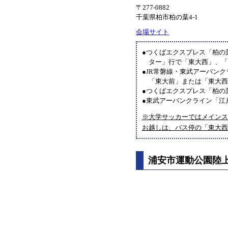
〒277-0882
千葉県柏市柏の葉4-1
会場サイト
●つくばエクスプレス「柏の
ター」行で「東大西」、
●JR常磐線・東武アーバン
「東大前」または「東大
●つくばエクスプレス「柏の
●東武アーバンクライン「江
※大学サッカーではメインス
お越しは、バス停の「東大西
浦安市運動公園陸