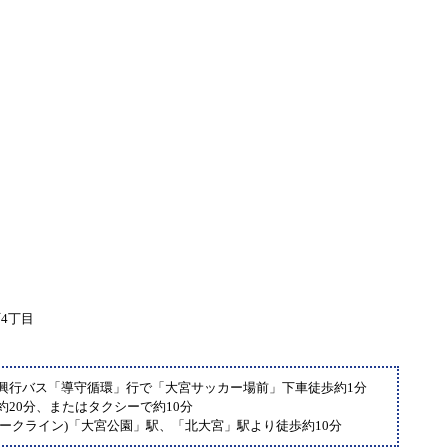
4丁目
際興行バス「導守循環」行で「大宮サッカー場前」下車徒歩約1分
約20分、またはタクシーで約10分
パークライン)「大宮公園」駅、「北大宮」駅より徒歩約10分