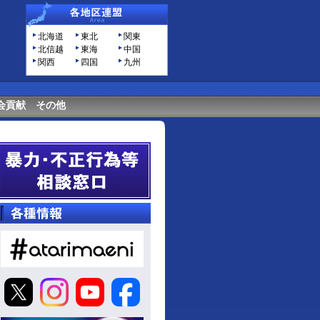
北海道
東北
関東
北信越
東海
中国
関西
四国
九州
会貢献
その他