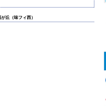
西が丘（味フィ西）