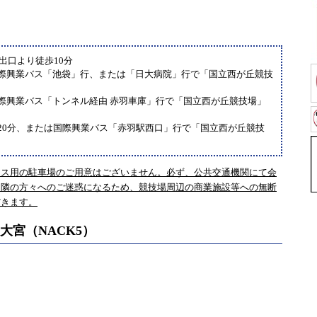
出口より徒歩10分
国際興業バス「池袋」行、または「日大病院」行で「国立西が丘競技
国際興業バス「トンネル経由 赤羽車庫」行で「国立西が丘競技場」
歩20分、または国際興業バス「赤羽駅西口」行で「国立西が丘競技
レス用の駐車場のご用意はございません。必ず、公共交通機関にて会
近隣の方々へのご迷惑になるため、競技場周辺の商業施設等への無断
だきます。
ム大宮（NACK5）