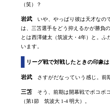
（笑）？
岩武
いや、やっぱり彼は天才なので
は、三笘選手をどう抑えるかが勝負
とは西澤健太（筑波大・4年）と。ふ
います。
リーグ戦で対戦したときの印象は
岩武
さすがだなっていう感じ。前期
三笘
そう、前期は開幕戦でボコボコ
（第1節 筑波大 1-4 明大）。