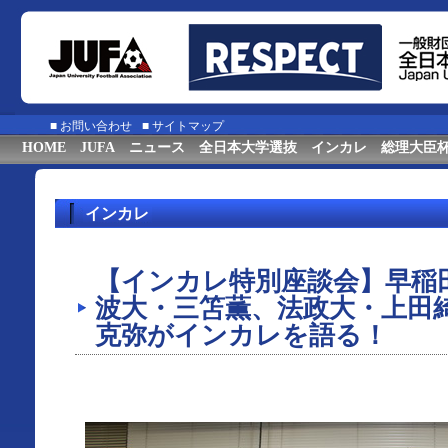
■
お問い合わせ
■
サイトマップ
HOME
JUFA
ニュース
全日本大学選抜
インカレ
総理大臣
インカレ
【インカレ特別座談会】早稲
波大・三笘薫、法政大・上田
克弥がインカレを語る！