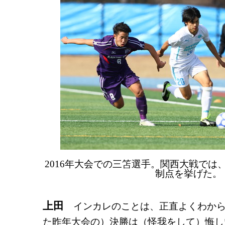
2016年大会での三笘選手。関西大戦では
制点を挙げた。
上田
インカレのことは、正直よくわから
た昨年大会の）決勝は（怪我をして）悔し