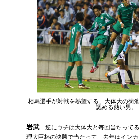
相馬選手が対戦を熱望する、大体大の菊
認める熱い男。
岩武
逆にウチは大体大と毎回当たってる
理大臣杯の決勝で当たって、去年はインカ