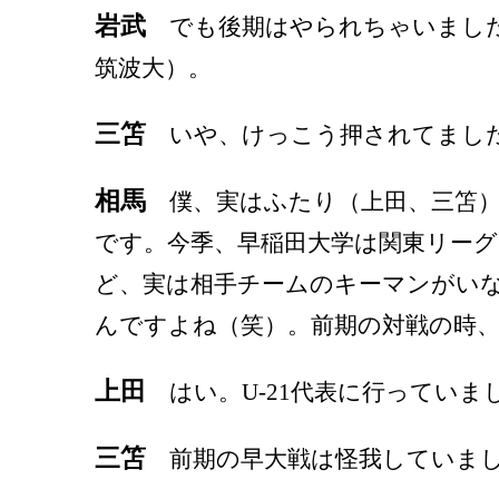
岩武
でも後期はやられちゃいました（第
筑波大）。
三笘
いや、けっこう押されてまし
相馬
僕、実はふたり（上田、三笘）
です。今季、早稲田大学は関東リー
ど、実は相手チームのキーマンがい
んですよね（笑）。前期の対戦の時
上田
はい。U-21代表に行っていま
三笘
前期の早大戦は怪我していま