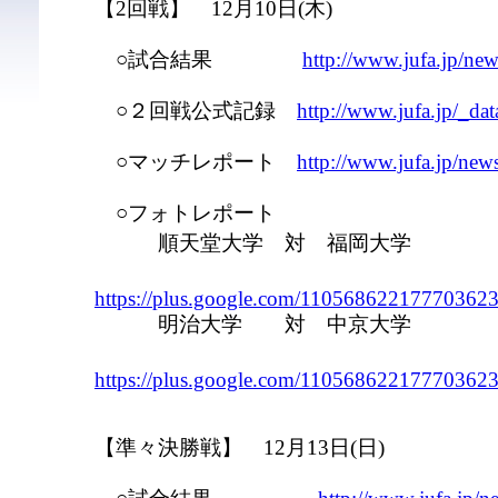
【2回戦】 12月10日(木)
○試合結果
http://www.jufa.jp/n
○２回戦公式記録
http://www.jufa.jp/_d
○マッチレポート
http://www.jufa.jp/ne
○フォトレポート
順天堂大学 対 福岡大学
https://plus.google.com/1105686221777036
明治大学 対 中京大学
https://plus.google.com/11056862217770362
【準々決勝戦】 12月13日(日)