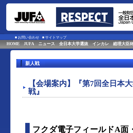
■
お問い合わせ
■
サイトマップ
HOME
JUFA
ニュース
全日本大学選抜
インカレ
総理大臣
新人戦
【会場案内】『第7回全日本
戦』
フクダ電子フィールドA面・