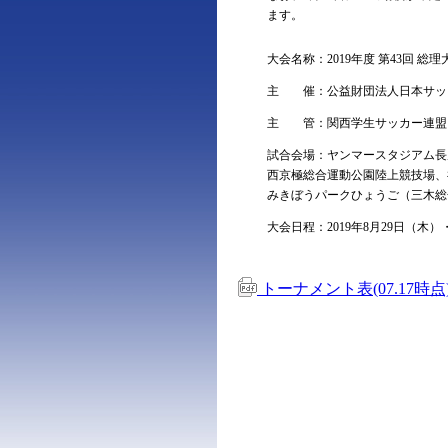
ます。
大会名称：2019年度 第43回 
主 催：公益財団法人日本サッ
主 管：関西学生サッカー連盟
試合会場：ヤンマースタジアム長居
西京極総合運動公園陸上競技場、
みきぼうパークひょうご（三木総
大会日程：2019年8月29日（木
トーナメント表(07.17時点