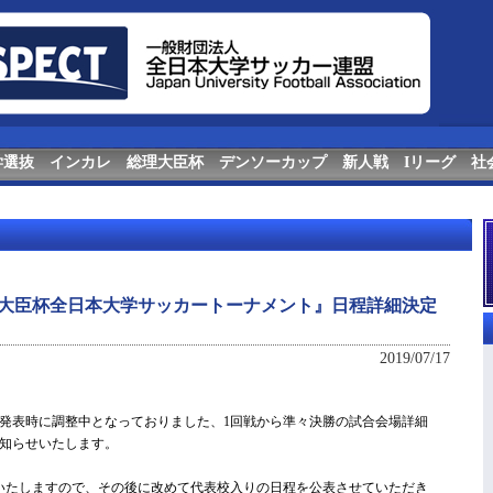
学選抜
インカレ
総理大臣杯
デンソーカップ
新人戦
Iリーグ
社
 総理大臣杯全日本大学サッカートーナメント』日程詳細決定
2019/07/17
要発表時に調整中となっておりました、1回戦から準々決勝の試合会場詳細
知らせいたします。
定いたしますので、その後に改めて代表校入りの日程を公表させていただき