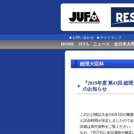
■
お問い合わせ
■
サイトマップ
HOME
JUFA
ニュース
全日本大
総理大臣杯
『2019年度 第43回
のお知らせ
このたび標記大会の6月5日の概
と試合時間が決定しましたのでお
詳細は添付資料をご覧ください。
なお、7月27日に全出場校が確