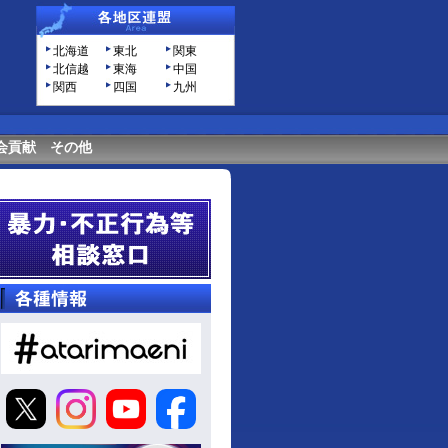
北海道
東北
関東
北信越
東海
中国
関西
四国
九州
会貢献
その他