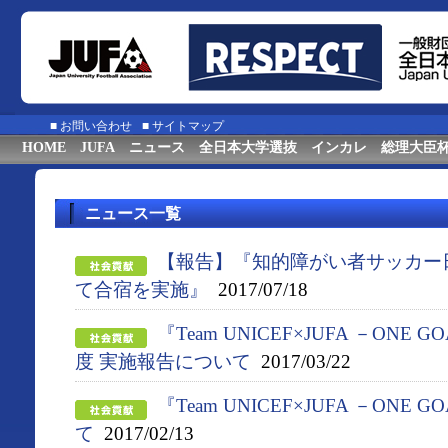
■
お問い合わせ
■
サイトマップ
HOME
JUFA
ニュース
全日本大学選抜
インカレ
総理大臣
ニュース一覧
【報告】『知的障がい者サッカー
て合宿を実施』
2017/07/18
『Team UNICEF×JUFA －ONE G
度 実施報告について
2017/03/22
『Team UNICEF×JUFA －ONE 
て
2017/02/13