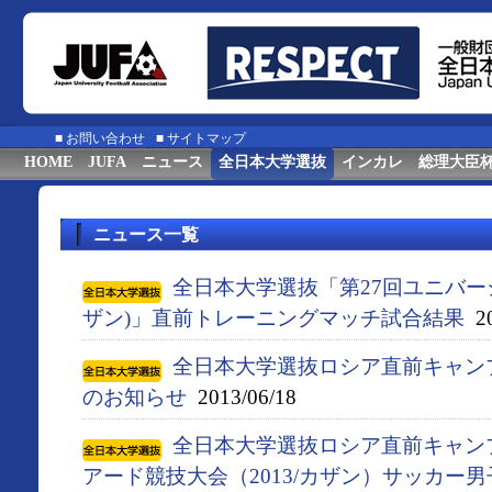
■
お問い合わせ
■
サイトマップ
HOME
JUFA
ニュース
全日本大学選抜
インカレ
総理大臣
ニュース一覧
全日本大学選抜「第27回ユニバーシ
ザン)」直前トレーニングマッチ試合結果
20
全日本大学選抜ロシア​直前キャン
のお知​らせ
2013/06/18
全日本大学選抜ロシア直前キャン
アード競技大会（2013/カザン）サッカー