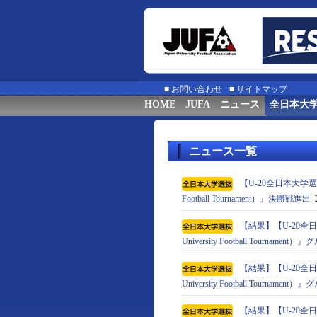
■
お問い合わせ
■
サイトマップ
HOME
JUFA
ニュース
全日本大
ニュース一覧
【U-20全日本大学選抜】
Football Tournament）』決勝戦進出
2
【結果】【U-20全日
University Football Tournam
【結果】【U-20全日
University Football Tournam
【結果】【U-20全日