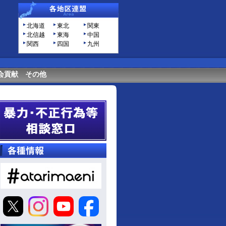
北海道
東北
関東
北信越
東海
中国
関西
四国
九州
会貢献
その他