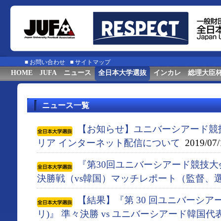
■
お問い合わせ
■
サイトマップ
HOME
JUFA
ニュース
全日本大学選抜
インカレ
総理大臣
ニュース一覧
【お知らせ】ユニバーシアード競
リア インターネット配信について
2019/07/
『第30回ユニバーシアード競技大会
決勝戦（vs韓国）マッチレポート（監督、
【結果】『第 30 回ユニバーシアー
リ)』 準々決勝 vs ユニバーシアード韓国代