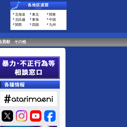
北海道
東北
関東
北信越
東海
中国
関西
四国
九州
会貢献
その他