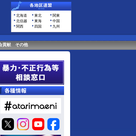
北海道
東北
関東
北信越
東海
中国
関西
四国
九州
会貢献
その他